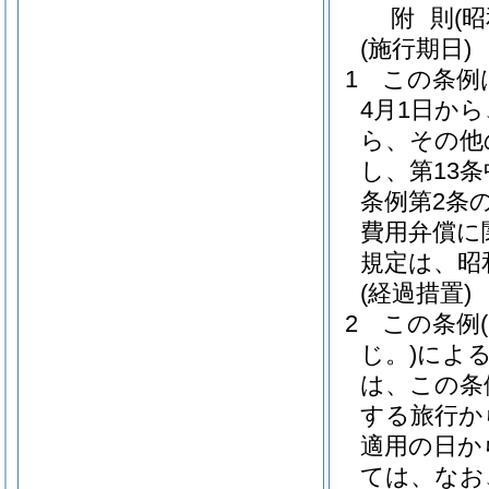
附
則
(
(施行期日)
1
この条例
4月1日から
ら、その他
し、第13
条例第2条
費用弁償に
規定は、昭
(経過措置)
2
この条例
じ。)
によ
は、この条
する旅行か
適用の日か
ては、なお