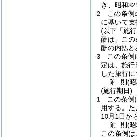
き、昭和3
2
この条例
に基いて支
(以下「施
酬は、この
酬の内払と
3
この条例
定は、施行
した旅行に
附
則
(
(施行期日)
1
この条例
用する。
た
10月1日
附
則
(
この条例は