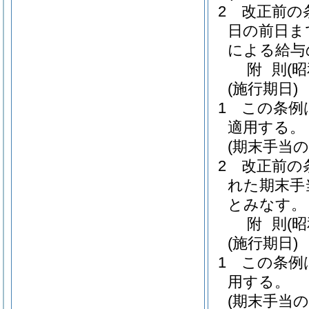
2
改正前の
日の前日ま
による給与
附
則
(
(施行期日)
1
この条例
適用する。
(期末手当の
2
改正前の
れた期末手
とみなす。
附
則
(
(施行期日)
1
この条例
用する。
(期末手当の