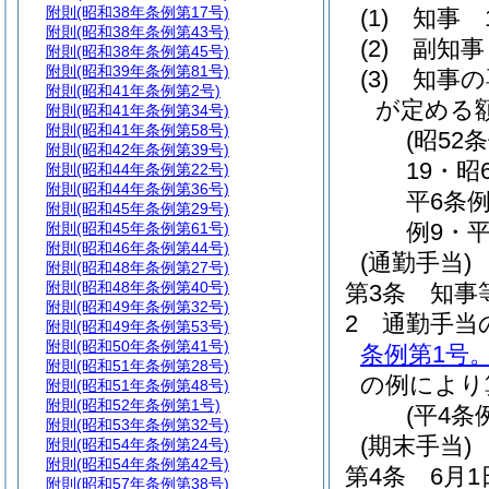
附則
(昭和38年条例第17号)
(1)
知事 
附則
(昭和38年条例第43号)
(2)
副知事
附則
(昭和38年条例第45号)
附則
(昭和39年条例第81号)
(3)
知事の
附則
(昭和41年条例第2号)
が定める
附則
(昭和41年条例第34号)
附則
(昭和41年条例第58号)
(昭52
附則
(昭和42年条例第39号)
19・昭
附則
(昭和44年条例第22号)
附則
(昭和44年条例第36号)
平6条例
附則
(昭和45年条例第29号)
例9・平
附則
(昭和45年条例第61号)
附則
(昭和46年条例第44号)
(通勤手当)
附則
(昭和48年条例第27号)
附則
(昭和48年条例第40号)
第3条
知事
附則
(昭和49年条例第32号)
2
通勤手当
附則
(昭和49年条例第53号)
附則
(昭和50年条例第41号)
条例第1号
附則
(昭和51年条例第28号)
の例により
附則
(昭和51年条例第48号)
附則
(昭和52年条例第1号)
(平4条
附則
(昭和53年条例第32号)
(期末手当)
附則
(昭和54年条例第24号)
附則
(昭和54年条例第42号)
第4条
6月1
附則
(昭和57年条例第38号)