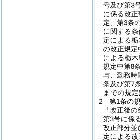
号及び第3
に係る改正
定、第3条
に関する条
定による栃
の改正規定
による栃木
規定中第8
与、勤務時
条及び第7
までの規定
2
第1条の
「改正後の
第3号に係
改正部分並
定による改