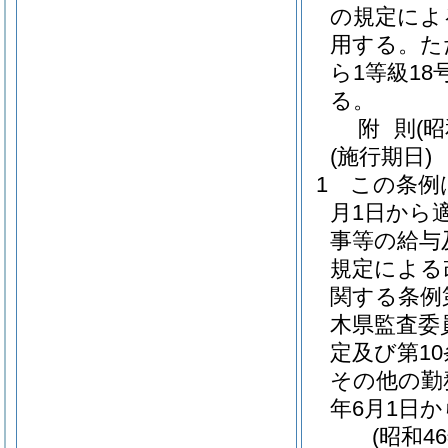
の規定によ
用する。
た
ら1等級1
る。
附
則
(
(施行期日)
1
この条例
月1日から
事等の給与
規定による
関する条例
木県監査委
定及び第1
その他の勤
年6月1日
(昭和4