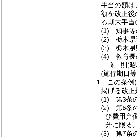
手当の額は
額を改正後
る期末手当
(1)
知事等
(2)
栃木県
(3)
栃木県
(4)
教育長
附
則
(
(施行期日等
1
この条例
掲げる改正
(1)
第3条
(2)
第6条
び費用弁
分に限る。
(3)
第7条