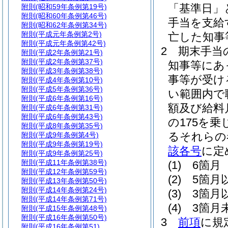
「基準日」
附則
(昭和59年条例第19号)
附則
(昭和60年条例第46号)
手当を支給
附則
(昭和62年条例第34号)
附則
(平成元年条例第2号)
亡した知事
附則
(平成元年条例第42号)
2
期末手当
附則
(平成2年条例第21号)
附則
(平成2年条例第37号)
知事等にあ
附則
(平成3年条例第38号)
事等が受け
附則
(平成4年条例第10号)
附則
(平成5年条例第36号)
い範囲内で
附則
(平成6年条例第16号)
額及び給料
附則
(平成6年条例第31号)
附則
(平成6年条例第43号)
の175を
附則
(平成8年条例第35号)
るそれらの
附則
(平成9年条例第4号)
附則
(平成9年条例第19号)
該各号
に定
附則
(平成9年条例第25号)
附則
(平成11年条例第38号)
(1)
6箇月 
附則
(平成12年条例第59号)
(2)
5箇月
附則
(平成13年条例第50号)
附則
(平成14年条例第24号)
(3)
3箇月
附則
(平成14年条例第71号)
(4)
3箇月未
附則
(平成15年条例第48号)
附則
(平成16年条例第50号)
3
前項
に規
附則
(平成16年条例第51)