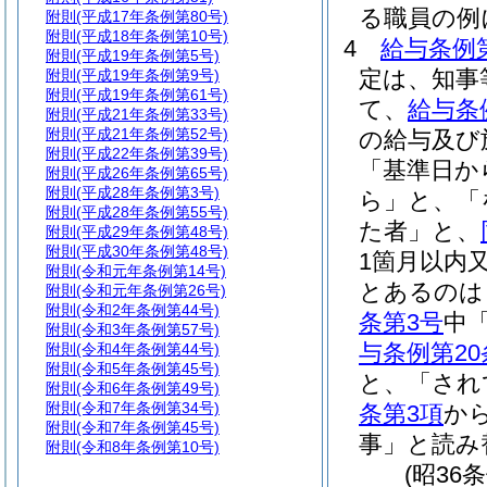
る職員の例
附則
(平成17年条例第80号)
附則
(平成18年条例第10号)
4
給与条例第
附則
(平成19年条例第5号)
定は、知事
附則
(平成19年条例第9号)
附則
(平成19年条例第61号)
て、
給与条
附則
(平成21年条例第33号)
附則
(平成21年条例第52号)
の給与及び
附則
(平成22年条例第39号)
「基準日か
附則
(平成26年条例第65号)
附則
(平成28年条例第3号)
ら」と、「
附則
(平成28年条例第55号)
た者」と、
附則
(平成29年条例第48号)
附則
(平成30年条例第48号)
1箇月以内
附則
(令和元年条例第14号)
とあるのは
附則
(令和元年条例第26号)
附則
(令和2年条例第44号)
条第3号
中
附則
(令和3年条例第57号)
与条例第20
附則
(令和4年条例第44号)
附則
(令和5年条例第45号)
と、「され
附則
(令和6年条例第49号)
附則
(令和7年条例第34号)
条第3項
か
附則
(令和7年条例第45号)
事」と読み
附則
(令和8年条例第10号)
(昭36