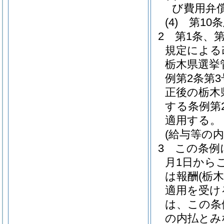
び費用弁
(4)
第10
2
第1条、第
規定による
栃木県選挙
例第2条第
正後の栃木
する条例第
適用する。
(給与等の内
3
この条例
月1日から
は報酬
(栃
適用を受け
は、この条
の内払とみ