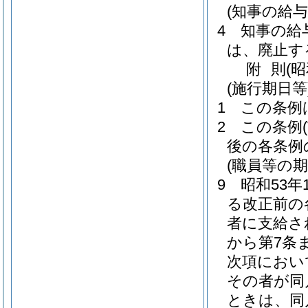
(知事の給
4
知事の給
は、廃止す
附
則
(
(施行期日等
1
この条例
2
この条例
後の各条例
(職員等の
9
昭和53
る改正前の
者に支給さ
から第7条
次項におい
その者が同
ときは、同