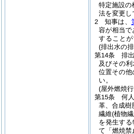
特定施設の
法を変更し
2
知事は、
容が相当で
することが
(排出水の排
第14条
排
及びその利
位置その他
い。
(屋外燃焼行
第15条
何
革、合成樹
繊維
(植物
を発生する
て「燃焼禁