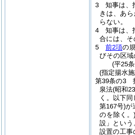
3
知事は、
きは、あら
らない。
4
知事は、
合には、そ
5
前2項
の
びその区域
(平25
(指定揚水
第39条の3
泉法
(昭和2
く。以下同
第167号)
が
のを除く。
設」という
設置の工事