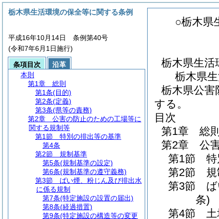
栃木県生活環境の保全等に関する条例
○栃木県
平成16年10月14日 条例第40号
(令和7年6月1日施行)
栃木県生活
条項目次
沿革
栃木県生
本則
第1章
総則
栃木県公害
第1条
(目的)
第2条
(定義)
する。
第3条
(県等の責務)
目次
第2章
公害の防止のための工場等に
関する規制等
第1章
総
第1節
特別の排出等の基準
第2章
公
第4条
第2節
規制基準
第1節
特
第5条
(規制基準の設定)
第2節
規
第6条
(規制基準の遵守義務)
第3節
ばい煙、粉じん及び排出水
第3節
ば
に係る規制
条)
第7条
(特定施設の設置の届出)
第8条
(経過措置)
第4節
土
第9条
(特定施設の構造等の変更