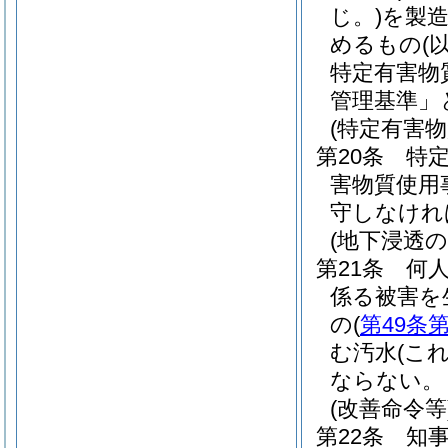
じ。)
を製
めるもの
(
特定有害物
管理基準」
(特定有害
第20条
特
害物質使用
守しなけれ
(地下浸透の
第21条
何
係る被害を
の
(
第49条
む汚水
(こ
ならない。
(改善命令等
第22条
知