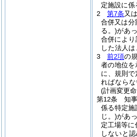
定施設に係
2
第7条
又
合併又は分
る。)
があ
合併により
した法人は
3
前2項
の
者の地位を
に、規則で
ればならな
(計画変更命
第12条
知
係る特定施
じ。)
があ
定工場等に
しないと認