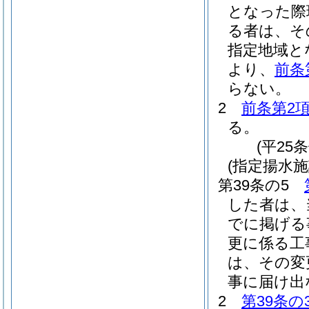
となった際
る者は、そ
指定地域と
より、
前条
らない。
2
前条第2
る。
(平25
(指定揚水
第39条の5
した者は、
でに掲げる
更に係る工
は、その変
事に届け出
2
第39条の