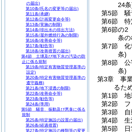
の届出)
24条
第10条
(氏名の変更等の届出)
第5節
騒
第11条
(承継)
第12条
(計画変更命令等)
第6節
特
第13条
(実施の制限)
第6節の2
第14条
(排出水の排出方法)
第15条
(屋外燃焼行為の制限)
条の
第16条
(改善命令等)
第7節
化
第17条
(勧告等)
第18条
(改善措置の届出)
条)
第4節
土壌及び地下水の汚染の防
第8節
公
止に係る規制
第19条
(特定有害物質管理基準の
条)
設定)
第20条
(特定有害物質管理基準の
第3章
事
遵守義務)
るた
第21条
(地下浸透の制限)
第22条
(改善命令等)
第1節
地
第23条
(勧告等)
第2節
フ
第24条
(準用)
第5節
騒音、振動及び悪臭に係る
第3節
自
規制
第4節
生
第25条
(特定施設の設置の届出)
第26条
(経過措置)
第5節
日
第27条
(特定施設の種類等の変更