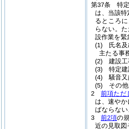
第37条
特
は、当該特
るところに
らない。
た
設作業を緊
(1)
氏名及
主たる事
(2)
建設工
(3)
特定建
(4)
騒音又
(5)
その他
2
前項ただ
は、速やか
ばならない
3
前2項
の
近の見取図