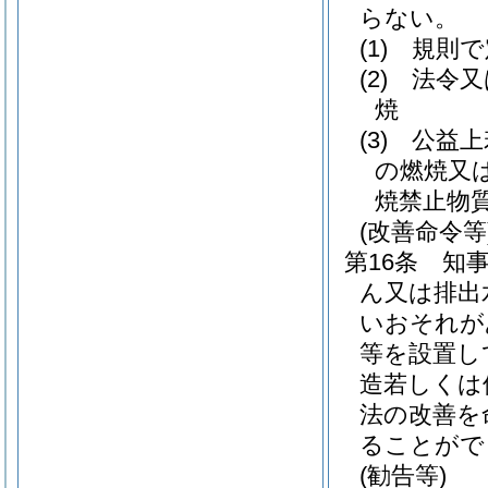
らない。
(1)
規則で
(2)
法令又
焼
(3)
公益上
の燃焼又
焼禁止物
(改善命令等
第16条
知
ん又は排出
いおそれが
等を設置し
造若しくは
法の改善を
ることがで
(勧告等)