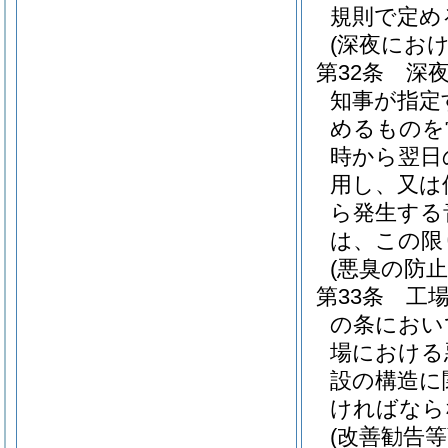
規則で定め
(深夜にお
第32条
深
知事が指定
めるものを
時から翌日
用し、又は
ら発生する
は、この限
(悪臭の防
第33条
工
の条におい
場における
設の構造に
ければなら
(改善勧告等