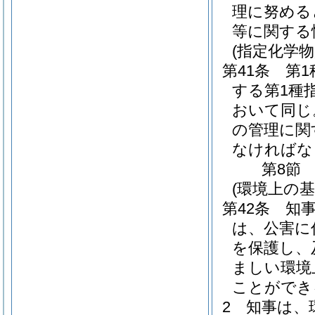
理に努める
等に関する
(指定化学
第41条
第
する第1種
おいて同じ
の管理に関
なければな
第8節
(環境上の基
第42条
知
は、公害に
を保護し、
ましい環境
ことができ
2
知事は、