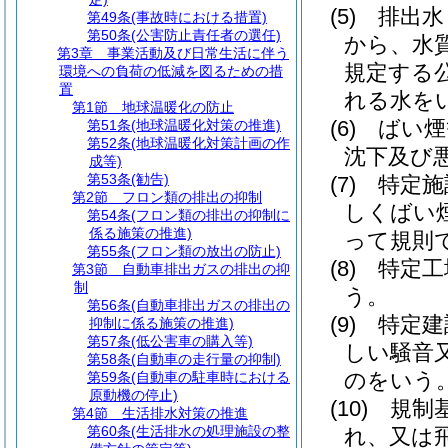
(5)
排出水
第49条
(事故時における措置)
第50条
(公害防止責任者の選任)
から、水
第3章
事業活動及び日常生活に伴う
規定する
環境への負荷の低減を図るための措
置
れる水を
第1節
地球温暖化の防止
(6)
ばい煙
第51条
(地球温暖化対策の推進)
第52条
(地球温暖化対策計画の作
沈下及び
成等)
第53条
(勧告)
(7)
特定施
第2節
フロン類の排出の抑制
しくばい
第54条
(フロン類の排出の抑制に
係る施策の推進)
って規則
第55条
(フロン類の放出の防止)
(8)
特定工
第3節
自動車排出ガスの排出の抑
制
う。
第56条
(自動車排出ガスの排出の
(9)
特定建
抑制に係る施策の推進)
第57条
(低公害車の購入等)
しい騒音
第58条
(自動車の走行量の抑制)
のをいう
第59条
(自動車の駐車時における
原動機の停止)
(10)
規制
第4節
生活排水対策の推進
第60条
(生活排水の処理施設の整
れ、又は