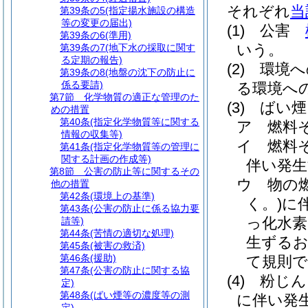
それぞれ
当
第39条の5
(指定揚水施設の構造
等の変更の届出)
(1)
公害
第39条の6
(準用)
いう。
第39条の7
(地下水の採取に関す
る定期の報告)
(2)
環境
第39条の8
(地盤の沈下の防止に
係る要請)
る環境へ
第7節
化学物質の適正な管理のた
(3)
ばい煙
めの措置
第40条
(指定化学物質等に関する
ア
燃料
情報の収集等)
イ
燃料
第41条
(指定化学物質等の管理に
関する計画の作成等)
伴い発
第8節
公害の防止等に関するその
ウ
物の
他の措置
第42条
(環境上の基準)
く。)
に
第43条
(公害の防止に係る協力要
っ化水素
請等)
第44条
(苦情の適切な処理)
生ずる
第45条
(被害の救済)
第46条
(援助)
て規則
第47条
(公害の防止に関する協
(4)
粉じん
定)
第48条
(ばい煙等の濃度等の測
に伴い発
定)