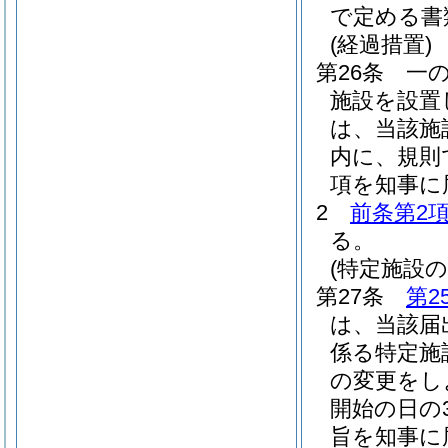
で定める書
(経過措置)
第26条
一
施設を設置
は、当該施
内に、規則
項を知事に
2
前条第2
る。
(特定施設
第27条
第2
は、当該届
係る特定施
の変更をし
開始の日の
旨を知事に