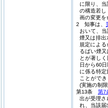
に限り、当
の構造若し
画の変更を
2
知事は、
おいて、当
煙又は排出
規定による
るばい煙又
とが著しく
日から60
に係る特定
ことができ
(実施の制限
第13条
第7
出が受理さ
れ、当該届