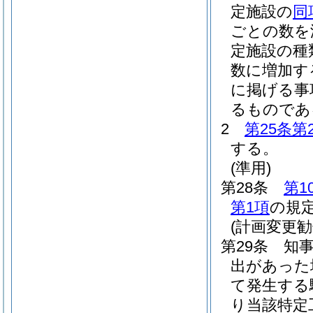
定施設の
同
ごとの数を
定施設の種
数に増加す
に掲げる事
るものであ
2
第25条第
する。
(準用)
第28条
第1
第1項
の規
(計画変更勧
第29条
知
出があった
て発生する
り当該特定