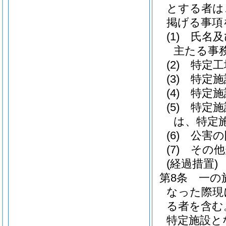
とする者は
掲げる事項
(1)
氏名及
主たる事
(2)
特定工
(3)
特定施
(4)
特定施
(5)
特定施
は、特定
(6)
公害の
(7)
その他
(経過措置)
第8条
一の
なった際現
る者を含む
特定施設と