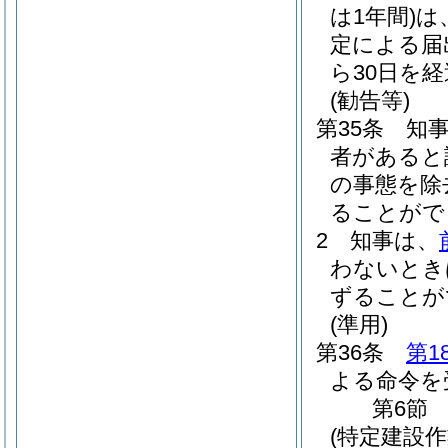
は1年間)
は
定による届
ら30日を
(勧告等)
第35条
知
者があると
の事態を除
ることがで
2
知事は、
わないとき
ずることが
(準用)
第36条
第1
よる命令を
第6節
(特定建設