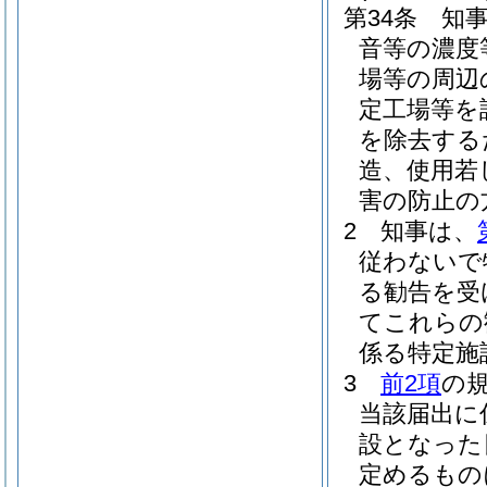
第34条
知
音等の濃度
場等の周辺
定工場等を
を除去する
造、使用若
害の防止の
2
知事は、
従わないで
る勧告を受
てこれらの
係る特定施
3
前2項
の
当該届出に
設となった
定めるもの