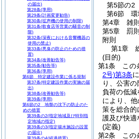
第5節の2
の届出)
第28条
(準用)
第6節
環
第29条
(計画変更勧告)
第30条
(拡声機の使用の制限)
第4章
雑
第31条
(飲食店等営業の騒音の制
第5章
罰
限)
第32条
(深夜における音響機器の
附則
使用の禁止)
第1章
第33条
(悪臭の防止のための措
置)
(目的)
第34条
(改善勧告等)
第1条
この
第35条
(勧告等)
第36条
(準用)
2号)
第3条
第6節
特定建設作業に係る規制
り、公害の
第37条
(特定建設作業の実施の届
出)
負荷の低減
第38条
(改善勧告等)
第39条
(準用)
により、他
第6節の2
地盤の沈下の防止のた
策を総合的
めの措置
第39条の2
(指定地域及び特別指
護及び快適
定地域の指定)
(定義)
第39条の3
(指定揚水施設の設置
の届出)
第2条
この
第39条の4
(経過措置)