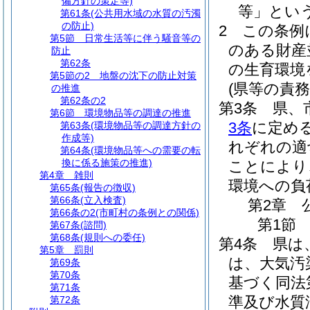
備方針の策定等)
等」という
第61条
(公共用水域の水質の汚濁
の防止)
2
この条例
第5節
日常生活等に伴う騒音等の
のある財産
防止
第62条
の生育環境
第5節の2
地盤の沈下の防止対策
(県等の責務
の推進
第62条の2
第3条
県、
第6節
環境物品等の調達の推進
3条
に定め
第63条
(環境物品等の調達方針の
作成等)
れぞれの適
第64条
(環境物品等への需要の転
換に係る施策の推進)
ことにより
第4章
雑則
環境への負
第65条
(報告の徴収)
第66条
(立入検査)
第2章
第66条の2
(市町村の条例との関係)
第1節
第67条
(諮問)
第68条
(規則への委任)
第4条
県は
第5章
罰則
は、大気汚
第69条
第70条
基づく同法
第71条
準及び水質
第72条