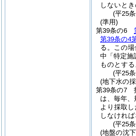
しないとき
(平25
(準用)
第39条の6
第39条の4
る。
この場
中「特定施
ものとする
(平25
(地下水の
第39条の7
は、毎年、
より採取し
しなければ
(平25
(地盤の沈