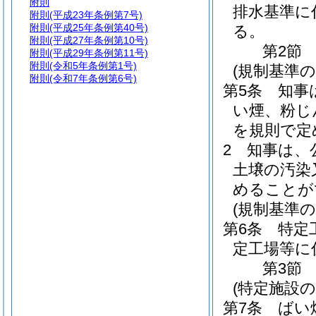
附則
排水基準に
附則
(平成23年条例第7号)
附則
(平成25年条例第40号)
る。
附則
(平成27年条例第10号)
第2節
附則
(平成29年条例第11号)
附則
(令和5年条例第1号)
(規制基準の
附則
(令和7年条例第6号)
第5条
知事
い煙、粉じ
を規則で定
2
知事は、
土壌の汚染
めることが
(規制基準の
第6条
特定
定工場等に
第3節
(特定施設の
第7条
ばい