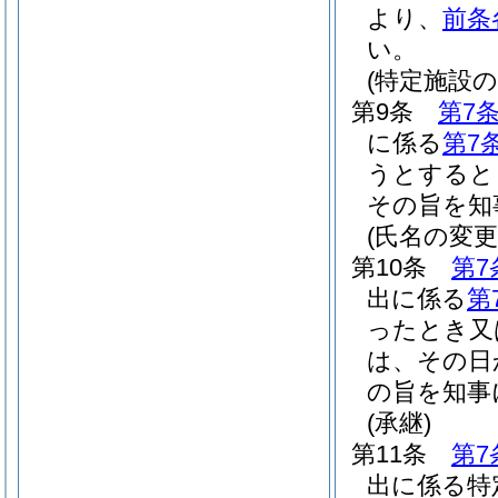
より、
前条
い。
(特定施設
第9条
第7
に係る
第7
うとすると
その旨を知
(氏名の変更
第10条
第7
出に係る
第
ったとき又
は、その日
の旨を知事
(承継)
第11条
第7
出に係る特