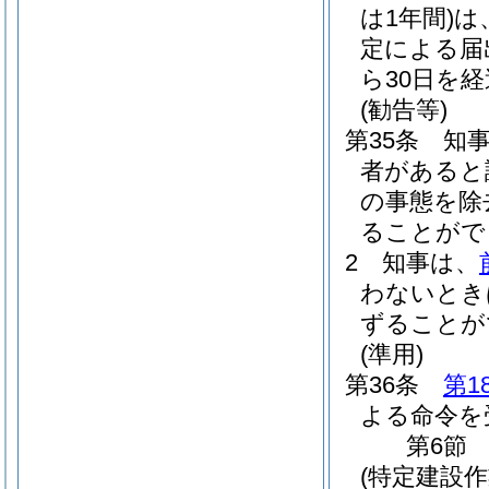
は1年間)
は
定による届
ら30日を
(勧告等)
第35条
知
者があると
の事態を除
ることがで
2
知事は、
わないとき
ずることが
(準用)
第36条
第1
よる命令を
第6節
(特定建設