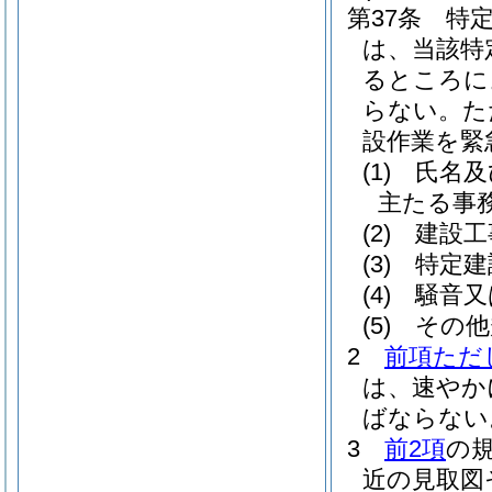
第37条
特
は、当該特
るところに
らない。
た
設作業を緊
(1)
氏名及
主たる事
(2)
建設工
(3)
特定建
(4)
騒音又
(5)
その他
2
前項ただ
は、速やか
ばならない
3
前2項
の
近の見取図