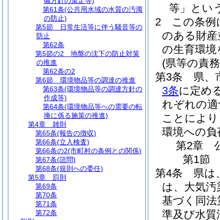
備方針の策定等)
等」という
第61条
(公共用水域の水質の汚濁
の防止)
2
この条例
第5節
日常生活等に伴う騒音等の
のある財産
防止
第62条
の生育環境
第5節の2
地盤の沈下の防止対策
(県等の責務
の推進
第62条の2
第3条
県、
第6節
環境物品等の調達の推進
3条
に定め
第63条
(環境物品等の調達方針の
作成等)
れぞれの適
第64条
(環境物品等への需要の転
換に係る施策の推進)
ことにより
第4章
雑則
環境への負
第65条
(報告の徴収)
第66条
(立入検査)
第2章
第66条の2
(市町村の条例との関係)
第1節
第67条
(諮問)
第68条
(規則への委任)
第4条
県は
第5章
罰則
は、大気汚
第69条
第70条
基づく同法
第71条
準及び水質
第72条