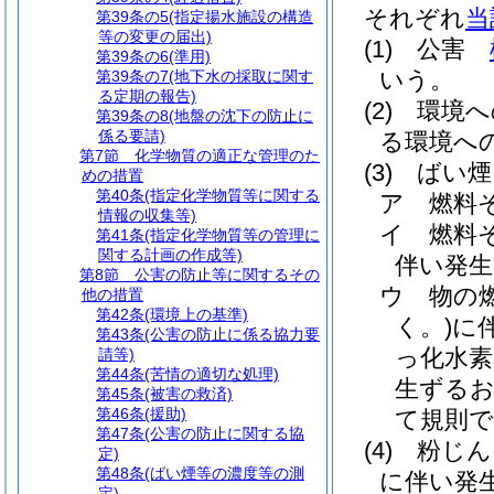
それぞれ
当
第39条の5
(指定揚水施設の構造
等の変更の届出)
(1)
公害
第39条の6
(準用)
いう。
第39条の7
(地下水の採取に関す
る定期の報告)
(2)
環境
第39条の8
(地盤の沈下の防止に
係る要請)
る環境へ
第7節
化学物質の適正な管理のた
(3)
ばい煙
めの措置
第40条
(指定化学物質等に関する
ア
燃料
情報の収集等)
イ
燃料
第41条
(指定化学物質等の管理に
関する計画の作成等)
伴い発
第8節
公害の防止等に関するその
ウ
物の
他の措置
第42条
(環境上の基準)
く。)
に
第43条
(公害の防止に係る協力要
っ化水素
請等)
第44条
(苦情の適切な処理)
生ずる
第45条
(被害の救済)
第46条
(援助)
て規則
第47条
(公害の防止に関する協
(4)
粉じん
定)
第48条
(ばい煙等の濃度等の測
に伴い発
定)