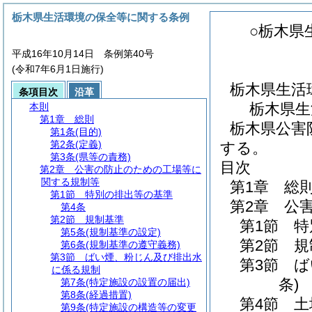
栃木県生活環境の保全等に関する条例
○栃木県
平成16年10月14日 条例第40号
(令和7年6月1日施行)
栃木県生活
条項目次
沿革
栃木県生
本則
第1章
総則
栃木県公害
第1条
(目的)
第2条
(定義)
する。
第3条
(県等の責務)
目次
第2章
公害の防止のための工場等に
関する規制等
第1章
総
第1節
特別の排出等の基準
第2章
公
第4条
第2節
規制基準
第1節
特
第5条
(規制基準の設定)
第2節
規
第6条
(規制基準の遵守義務)
第3節
ばい煙、粉じん及び排出水
第3節
ば
に係る規制
条)
第7条
(特定施設の設置の届出)
第8条
(経過措置)
第4節
土
第9条
(特定施設の構造等の変更