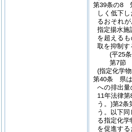
第39条の8
しく低下し
るおそれが
指定揚水施
を超えるも
取を抑制す
(平25
第7節
(指定化学
第40条
県
への排出量
11年法律
う。)
第2条
う。以下同
る指定化学
を促進する