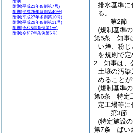
附則
排水基準に
附則
(平成23年条例第7号)
附則
(平成25年条例第40号)
る。
附則
(平成27年条例第10号)
第2節
附則
(平成29年条例第11号)
附則
(令和5年条例第1号)
(規制基準の
附則
(令和7年条例第6号)
第5条
知事
い煙、粉じ
を規則で定
2
知事は、
土壌の汚染
めることが
(規制基準の
第6条
特定
定工場等に
第3節
(特定施設の
第7条
ばい