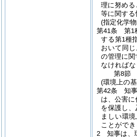
理に努める
等に関する
(指定化学
第41条
第
する第1種
おいて同じ
の管理に関
なければな
第8節
(環境上の基
第42条
知
は、公害に
を保護し、
ましい環境
ことができ
2
知事は、