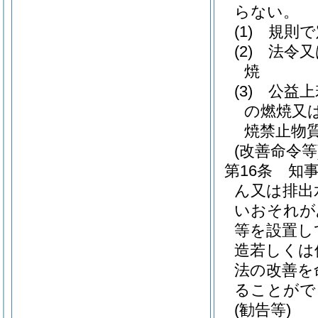
らない。
(1)
規則で
(2)
法令又
焼
(3)
公益上
の燃焼又
焼禁止物
(改善命令等
第16条
知
ん又は排出
いおそれが
等を設置し
造若しくは
法の改善を
ることがで
(勧告等)