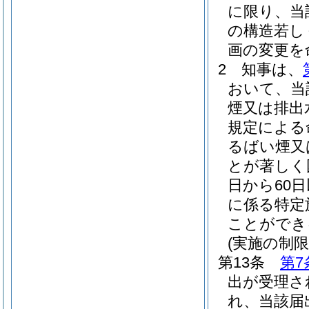
に限り、当
の構造若し
画の変更を
2
知事は、
おいて、当
煙又は排出
規定による
るばい煙又
とが著しく
日から60
に係る特定
ことができ
(実施の制限
第13条
第7
出が受理さ
れ、当該届