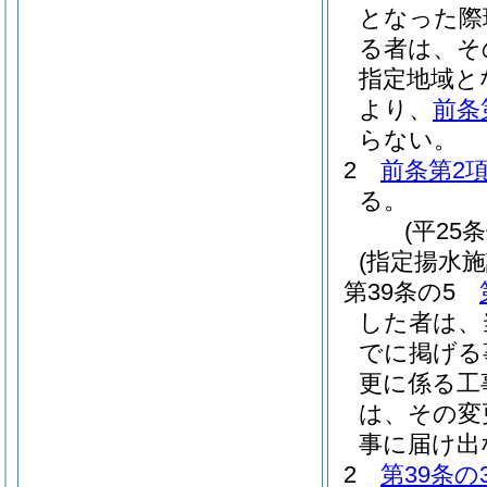
となった際
る者は、そ
指定地域と
より、
前条
らない。
2
前条第2
る。
(平25
(指定揚水
第39条の5
した者は、
でに掲げる
更に係る工
は、その変
事に届け出
2
第39条の