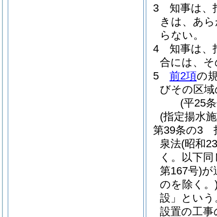
3
知事は、
きは、あら
らない。
4
知事は、
合には、そ
5
前2項
の
びその区域
(平25
(指定揚水
第39条の3
泉法
(昭和2
く。以下同
第167号)
が
のを除く。
設」という
設置の工事