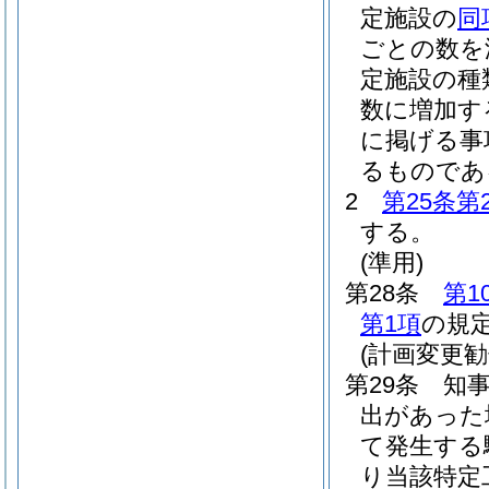
定施設の
同
ごとの数を
定施設の種
数に増加す
に掲げる事
るものであ
2
第25条第
する。
(準用)
第28条
第1
第1項
の規
(計画変更勧
第29条
知
出があった
て発生する
り当該特定