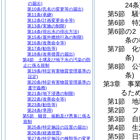
の届出)
24条
第10条
(氏名の変更等の届出)
第5節
騒
第11条
(承継)
第12条
(計画変更命令等)
第6節
特
第13条
(実施の制限)
第6節の2
第14条
(排出水の排出方法)
第15条
(屋外燃焼行為の制限)
条の
第16条
(改善命令等)
第7節
化
第17条
(勧告等)
第18条
(改善措置の届出)
条)
第4節
土壌及び地下水の汚染の防
第8節
公
止に係る規制
第19条
(特定有害物質管理基準の
条)
設定)
第20条
(特定有害物質管理基準の
第3章
事
遵守義務)
るた
第21条
(地下浸透の制限)
第22条
(改善命令等)
第1節
地
第23条
(勧告等)
第2節
フ
第24条
(準用)
第5節
騒音、振動及び悪臭に係る
第3節
自
規制
第4節
生
第25条
(特定施設の設置の届出)
第26条
(経過措置)
第5節
日
第27条
(特定施設の種類等の変更