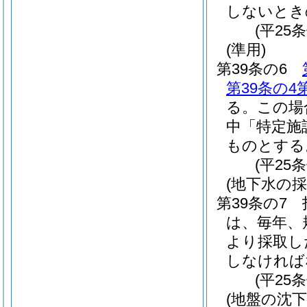
しないとき
(平25
(準用)
第39条の6
第39条の4
る。
この場
中「特定施
ものとする
(平25
(地下水の
第39条の7
は、毎年、
より採取し
しなければ
(平25
(地盤の沈