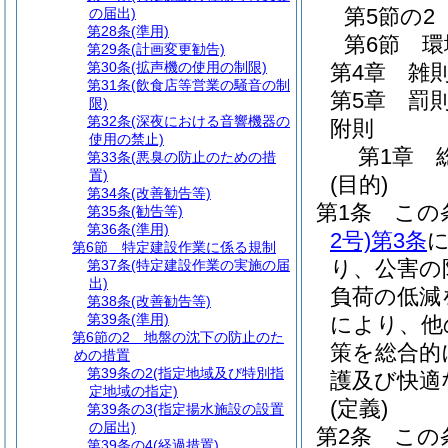
第5節の2
の届出)
第28条
(準用)
第6節
環
第29条
(計画変更勧告)
第30条
(拡声機の使用の制限)
第4章
雑
第31条
(飲食店等営業の騒音の制
第5章
罰
限)
第32条
(深夜における音響機器の
附則
使用の禁止)
第1章
第33条
(悪臭の防止のための措
置)
(目的)
第34条
(改善勧告等)
第1条
この
第35条
(勧告等)
第36条
(準用)
2号)
第3条
第6節
特定建設作業に係る規制
り、公害の
第37条
(特定建設作業の実施の届
出)
負荷の低減
第38条
(改善勧告等)
第39条
(準用)
により、他
第6節の2
地盤の沈下の防止のた
策を総合的
めの措置
第39条の2
(指定地域及び特別指
護及び快適
定地域の指定)
(定義)
第39条の3
(指定揚水施設の設置
の届出)
第2条
この
第39条の4
(経過措置)