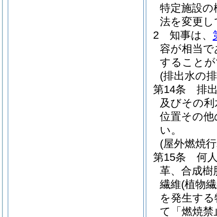
特定施設の
法を変更し
2
知事は、
容が相当で
することが
(排出水の排
第14条
排
及びその利
位置その他
い。
(屋外燃焼行
第15条
何
革、合成樹
繊維
(植物
を発生する
て「燃焼禁