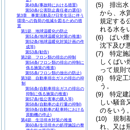
(5)
排出水
第49条
(事故時における措置)
第50条
(公害防止責任者の選任)
から、水
第3章
事業活動及び日常生活に伴う
規定する
環境への負荷の低減を図るための措
置
れる水を
第1節
地球温暖化の防止
(6)
ばい煙
第51条
(地球温暖化対策の推進)
第52条
(地球温暖化対策計画の作
沈下及び
成等)
第53条
(勧告)
(7)
特定施
第2節
フロン類の排出の抑制
しくばい
第54条
(フロン類の排出の抑制に
係る施策の推進)
って規則
第55条
(フロン類の放出の防止)
(8)
特定工
第3節
自動車排出ガスの排出の抑
制
う。
第56条
(自動車排出ガスの排出の
(9)
特定建
抑制に係る施策の推進)
第57条
(低公害車の購入等)
しい騒音
第58条
(自動車の走行量の抑制)
のをいう
第59条
(自動車の駐車時における
原動機の停止)
(10)
規制
第4節
生活排水対策の推進
第60条
(生活排水の処理施設の整
れ、又は