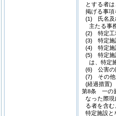
とする者は
掲げる事項
(1)
氏名及
主たる事
(2)
特定工
(3)
特定施
(4)
特定施
(5)
特定施
は、特定
(6)
公害の
(7)
その他
(経過措置)
第8条
一の
なった際現
る者を含む
特定施設と