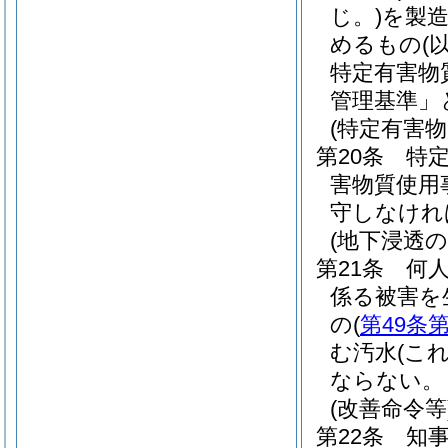
じ。)
を製
めるもの
(
特定有害物
管理基準」
(特定有害
第20条
特
害物質使用
守しなけれ
(地下浸透の
第21条
何
係る被害を
の
(
第49条
む汚水
(こ
ならない。
(改善命令等
第22条
知