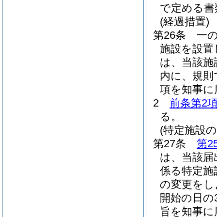
で定める書
(経過措置)
第26条
一
施設を設置
は、当該施
内に、規則
項を知事に
2
前条第2
る。
(特定施設
第27条
第2
は、当該届
係る特定施
の変更をし
開始の日の
旨を知事に