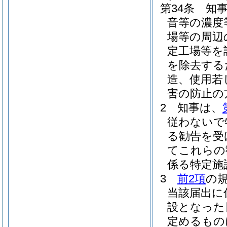
第34条
知
音等の濃度
場等の周辺
定工場等を
を除去する
造、使用若
害の防止の
2
知事は、
従わないで
る勧告を受
てこれらの
係る特定施
3
前2項
の
当該届出に
設となった
定めるもの