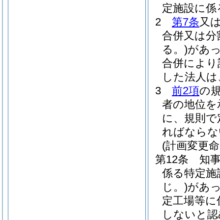
定施設に係
2
第7条
又
合併又は分
る。)
があ
合併により
した法人は
3
前2項
の
者の地位を
に、規則で
ればならな
(計画変更命
第12条
知
係る特定施
じ。)
があ
定工場等に
しないと認