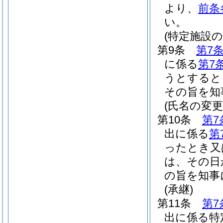
より、
前条
い。
(特定施設
第9条
第7
に係る
第7
うとすると
その旨を知
(氏名の変更
第10条
第7
出に係る
第
ったとき又
は、その日
の旨を知事
(承継)
第11条
第7
出に係る特