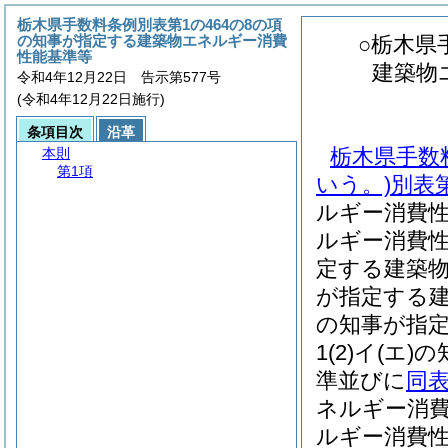
栃木県手数料条例別表第1の464の8の項
の知事が指定する建築物エネルギー消費
○栃木県
性能基準等
建築物
令和4年12月22日 告示第577号
(令和4年12月22日施行)
条項目次
沿革
栃木県手数
本則
第1項
いう。)別表
ルギー消費性
ルギー消費
定する建築物
が指定する建
の知事が指
1(2)イ(
準並びに
同
ネルギー消費
ルギー消費性