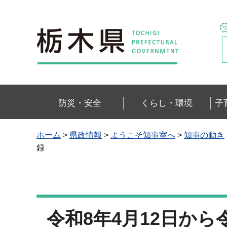
栃木県
防災・安全
くらし・環境
子
ホーム
>
県政情報
>
ようこそ知事室へ
>
知事の動き
録
令和8年4月12日から