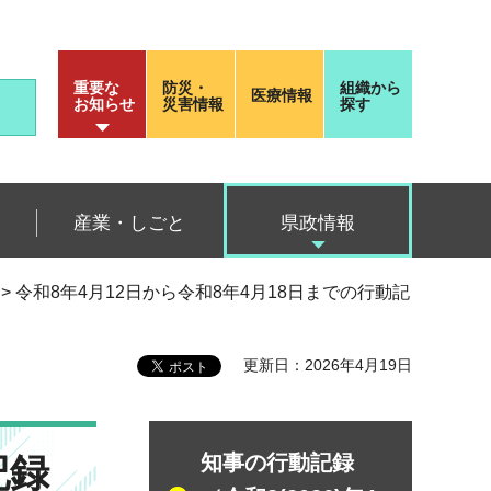
重要な
防災・
組織から
医療情報
お知らせ
災害情報
探す
産業・しごと
県政情報
> 令和8年4月12日から令和8年4月18日までの行動記
更新日：2026年4月19日
記録
知事の行動記録