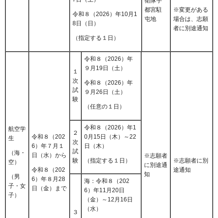
衛隊宇
都宮駐
※変更がある
令和８（2026）年10月1
屯地
場合は、志願
8日（日）
者に別途通知
（指定する１日）
令和８（2026）年
９月19日（土）
１
次
令和８（2026）年
試
９月26日（土）
験
（任意の１日）
令和８（2026）年1
航空学
２
令和８（202
0月15日（木）～22
生
次
6）年７月１
日（木）
試
（海・
日（水）から
※志願者
験
※志願者に別
（指定する１日）
空）
に別途通
途通知
令和８（202
知
（男
6）年８月28
海：令和８（202
子・女
日（金）まで
6）年11月20日
子）
（金）～12月16日
（水）
３