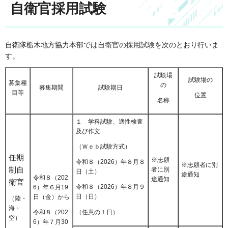
自衛官採用試験
自衛隊栃木地方協力本部では自衛官の採用試験を次のとおり行いま
す。
試験場
試験場の
募集種
の
募集期間
試験期日
目等
位置
名称
１ 学科試験、適性検査
及び作文
（Ｗｅｂ試験方式）
任期
※志願
令和８（2026）年８月８
※志願者に別
制自
者に別
日（土）
途通知
令和８（202
途通知
衛官
令和８（2026）年８月９
6）年６月19
日（日）
日（金）から
（陸・
海・
（任意の１日）
令和８（202
空）
6）年７月30