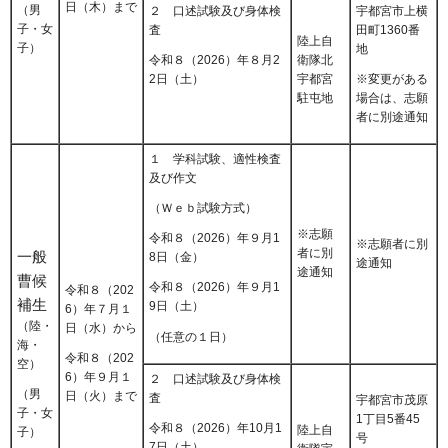
日（木）まで
（男
２ 口述試験及び身体検
宇都宮市上横
子・女
査
田町1360番
陸上自
子）
地
衛隊北
令和８（2026）年８月2
宇都宮
2日（土）
※変更がある
駐屯地
場合は、志願
者に別途通知
１ 学科試験、適性検査
及び作文
（Ｗｅｂ試験方式）
※志願
令和８（2026）年９月1
※志願者に別
者に別
一般
8日（金）
途通知
途通知
曹候
令和８（2026）年９月1
令和８（202
補生
9日（土）
6）年７月１
（陸・
日（水）から
（任意の１日）
海・
令和８（202
空）
6）年９月１
２ 口述試験及び身体検
（男
日（火）まで
査
宇都宮市茂原
子・女
1丁目5番45
令和８（2026）年10月1
陸上自
子）
号
7日（土）