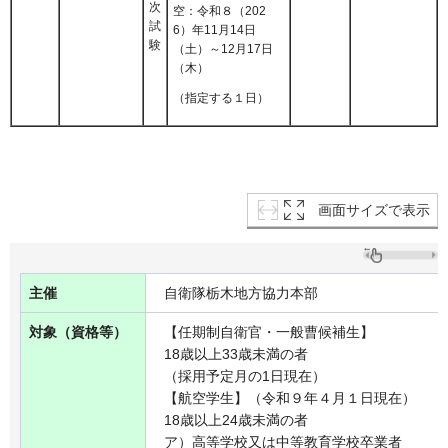
次
空：令和８（202
試
6）年11月14日
験
（土）～12月17日
（木）
（指定する１日）
画面サイズで表示
主催
自衛隊栃木地方協力本部
対象（資格等）
【任期制自衛官・一般曹候補生】
18歳以上33歳未満の者
（採用予定月の1日現在）
【航空学生】（令和９年４月１日現在）
18歳以上24歳未満の者
ア）高等学校又は中等教育学校卒業者