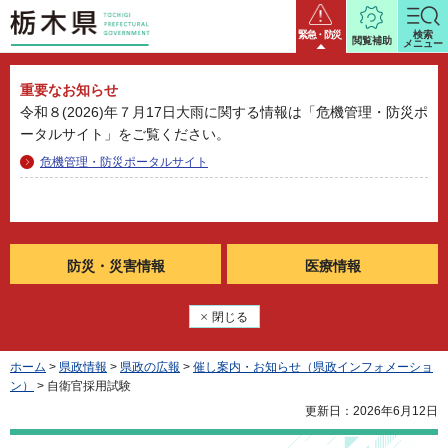
栃木県
緊急・防災
検索
閲覧補助
メニュー
重要なお知らせ
令和８(2026)年７月17日大雨に関する情報は「危機管理・防災ポ
ータルサイト」をご覧ください。
危機管理・防災ポータルサイト
防災・
災害情報
医療情報
閉じる
ホーム
>
県政情報
>
県政の広報
>
催し案内・お知らせ（県政インフォメーショ
ン）
> 自衛官採用試験
更新日：2026年6月12日