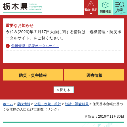
栃木県
緊急・防災
検索
閲覧補助
メニュー
重要なお知らせ
令和８(2026)年７月17日大雨に関する情報は「危機管理・防災ポ
ータルサイト」をご覧ください。
危機管理・防災ポータルサイト
防災・
災害情報
医療情報
閉じる
ホーム
>
県政情報
>
公報・例規・統計
>
統計・調査結果
> 住民基本台帳に基づ
く栃木県の人口及び世帯数（リンク）
更新日：2010年11月30日