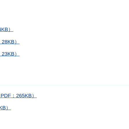
KB）
28KB）
23KB）
F：265KB）
KB）