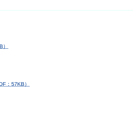
B）
F：57KB）