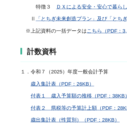
特徴３
ＤＸによる安全・安心で暮らしや
Ⅱ
「とちぎ未来創造プラン」及び「とちぎ創
※上記資料の一括データは
こちら（PDF：3,
計数資料
１．令和７（2025）年度一般会計予算
歳入集計表（PDF：26KB）
付表１ 歳入予算額の推移（PDF：38KB
付表２ 県税等の予算計上額（PDF：28K
歳出集計表（性質別）（PDF：28KB）