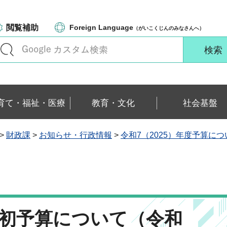
閲覧補助
Foreign Language
（がいこくじんのみなさんへ）
育て・福祉・医療
教育・文化
社会基盤
>
財政課
>
お知らせ・行政情報
>
令和7（2025）年度予算につ
度当初予算について（令和