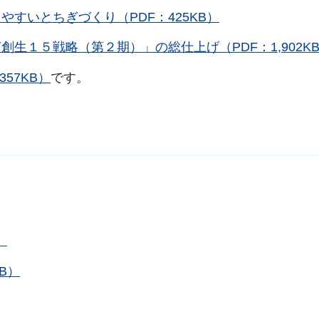
すいとちぎづくり（PDF：425KB）
生１５戦略（第２期）」の総仕上げ（PDF：1,902K
357KB）
です。
）
B）