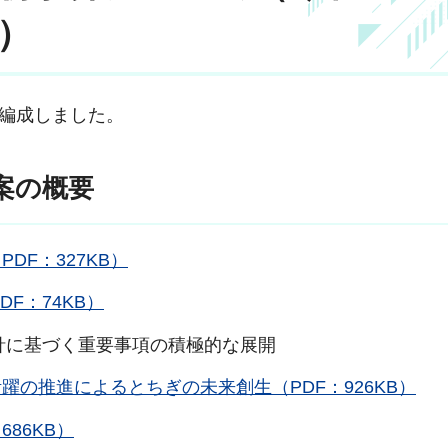
日）
り編成しました。
案の概要
F：327KB）
F：74KB）
針に基づく重要事項の積極的な展開
の推進によるとちぎの未来創生（PDF：926KB）
86KB）