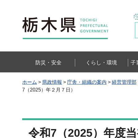
栃木県
防災・安全
くらし・環境
子
ホーム
>
県政情報
>
庁舎・組織の案内
>
経営管理部
7（2025）年２月７日）
令和7（2025）年