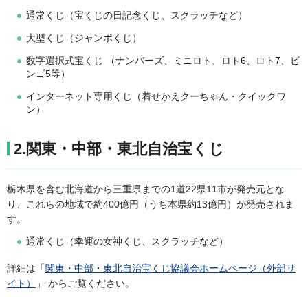
通常くじ（宝くじの日記念くじ、スクラッチなど）
大型くじ（ジャンボくじ）
数字選択式宝くじ （ナンバーズ、ミニロト、ロト6、ロト7、ビ
ンゴ5等）
インターネット専用くじ（着せかえクーちゃん・クイックワ
ン）
2.関東・中部・東北自治宝くじ
栃木県を含む北海道から三重県までの1道22県11市が発売元とな
り、これらの地域で約400億円（うち本県約13億円）が発売されま
す。
通常くじ（幸運の女神くじ、スクラッチなど）
詳細は「
関東・中部・東北自治宝くじ協議会ホームページ（外部サ
イト）
」 からご覧ください。