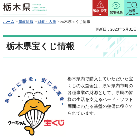
栃木県
緊急・防災
検索
閲覧補助
メニュー
ホーム
>
県政情報
>
財政・人事
> 栃木県宝くじ情報
更新日：2023年5月31日
栃木県宝くじ情報
栃木県内で購入
していただいた宝
くじの収益金は、県や県内市町の
各種事業の財源として、県民の皆
様の生活を支えるハード・ソフト
両面にわたる基盤の整備に役立て
られています。