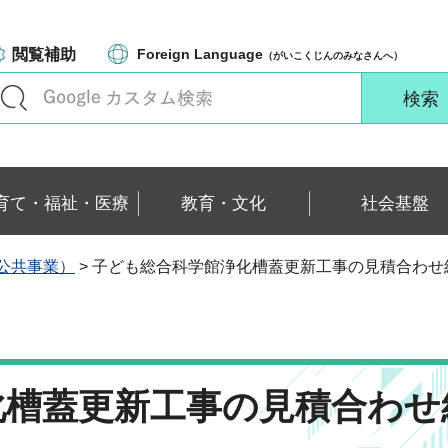
閲覧補助
Foreign Language
（がいこくじんのみなさんへ）
育て・福祉・医療
教育・文化
社会基盤
公共事業）
> 子ども総合科学館浄化槽蓋更新工事の見積合わせ
化槽蓋更新工事の見積合わせ