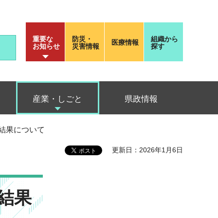
重要な
防災・
組織から
医療情報
お知らせ
災害情報
探す
産業・しごと
県政情報
結果について
更新日：2026年1月6日
結果