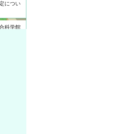
定につい
合科学館
り管落水
置更新工
結果につ
温水プー
発生機操
工事の見
結果につ
リーンス
擁壁及び