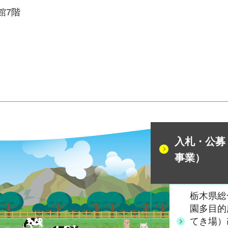
本館7階
入札・公募
事業）
栃木県総
園多目的
てき場）