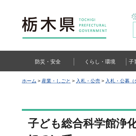
栃木県
防災・安全
くらし・環境
子
ホーム
>
産業・しごと
>
入札・公売
>
入札・公募（
子ども総合科学館浄