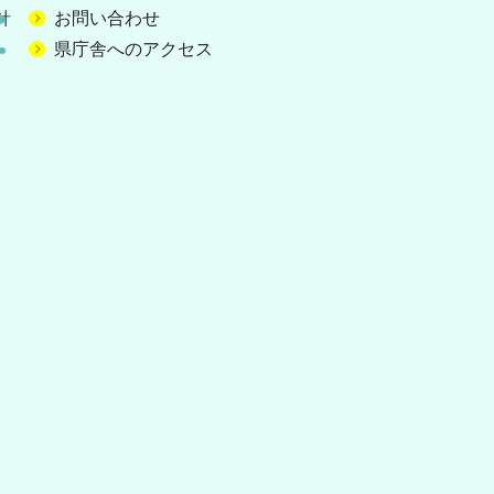
スタンド
針
お問い合わせ
装工事の
県庁舎へのアクセス
について
とちぎ健
水槽加圧
プユニッ
事の入札
いて
栃木県グ
タジアム
スタンド
装工事の
について
とちぎ健
水槽加圧