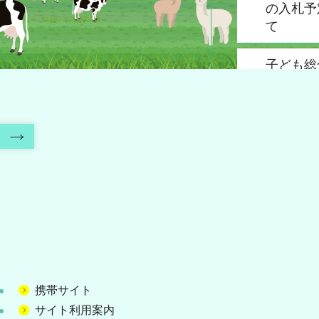
の入札予
て
子ども総
冷温水還
防止弁装
事の入札
いて
内
栃木県立
ル館温水
作盤更新
積合わせ
いて
栃木県グ
携帯サイト
タジアム
サイト利用案内