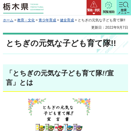
栃木県
緊急・防災
検索
閲覧補助
メニュー
ホーム
>
教育・文化
>
青少年育成
>
健全育成
> とちぎの元気な子ども育て隊!!
更新日：2022年9月7日
とちぎの元気な子ども育て隊!!
「とちぎの元気な子ども育て隊
!!
宣
言」とは