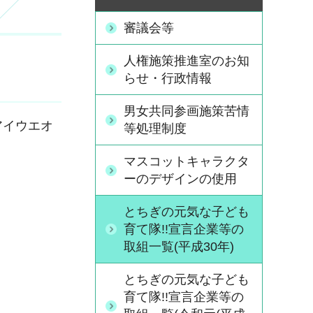
審議会等
人権施策推進室のお知
らせ・行政情報
男女共同参画施策苦情
アイウエオ
等処理制度
マスコットキャラクタ
ーのデザインの使用
とちぎの元気な子ども
育て隊!!宣言企業等の
取組一覧(平成30年)
とちぎの元気な子ども
育て隊!!宣言企業等の