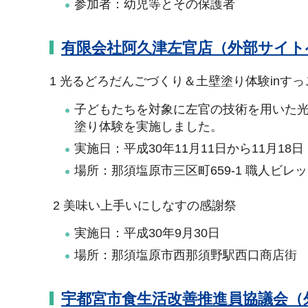
参加者：幼児等とその保護者
有限会社阿久津左官店（外部サイト
1 光るどろだんごづくり＆土壁塗り体験inす
子どもたちを対象に左官の技術を用いた
塗り体験を実施しました。
実施日：平成30年11月11日から11月18日
場所：那須塩原市三区町659-1 職人ビレ
2 美味い上手いにしなすの感謝祭
実施日：平成30年9月30日
場所：那須塩原市西那須野駅西口商店街
宇都宮市食生活改善推進員協議会（