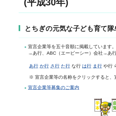
(平成30年)
とちぎの元気な子ども育て隊
宣言企業等を五十音順に掲載しています
→あ行、ABC（エービーシー）会社→あ
あ行
か行
さ行
た行
な行
は行
ま行
や行 
※ 宣言企業等の名称をクリックすると、宣
宣言企業等募集のご案内