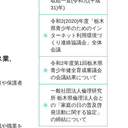
取組一覧(令和元(平成
31)年)
令和2(2020)年度「栃木
県青少年のためのイン
ターネット利用環境づ
くり連絡協議会」全体
会議
ス業、
令和2年度第1回栃木県
青少年健全育成審議会
の会議結果について
童や保護者
一般社団法人倫理研究
所 栃木県倫理法人会と
の「家庭の日の普及啓
発活動に関する協定」
の締結について
成や職業を