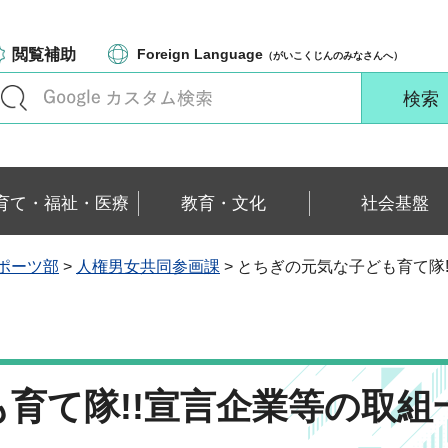
閲覧補助
Foreign Language
（がいこくじんのみなさんへ）
育て・福祉・医療
教育・文化
社会基盤
ポーツ部
>
人権男女共同参画課
> とちぎの元気な子ども育て隊!
育て隊!!宣言企業等の取組