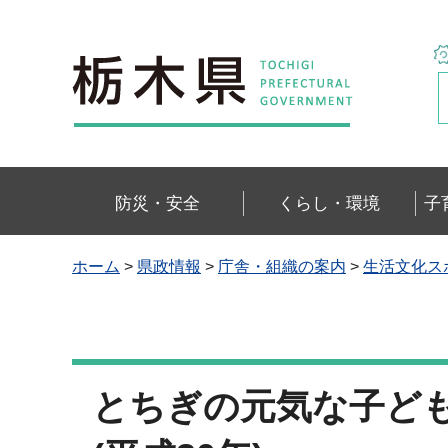
栃木県
防災・安全
くらし・環境
子
ホーム
>
県政情報
>
庁舎・組織の案内
>
生活文化ス
とちぎの元気な子ども