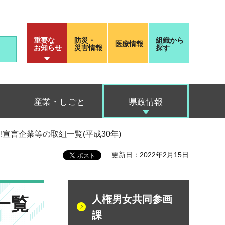
重要な
防災・
組織から
医療情報
お知らせ
災害情報
探す
産業・しごと
県政情報
!宣言企業等の取組一覧(平成30年)
更新日：2022年2月15日
一覧
人権男女共同参画
課