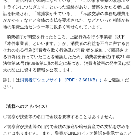
ら、「通話料金が未納になっている」、「このまま警察の緊急ホッ
トラインにつなぎます」といった連絡があり、警察をかたる者に通
話を転送され、「逮捕状が出ている」、「示談交渉の事務処理費用
がかかる」などと金銭の支払を要求された、などといった相談が各
地の消費生活センター等に数多く寄せられています。
消費者庁が調査を行ったところ、上記行為を行う事業者（以下
「本件事業者」といいます。）が、消費者の利益を不当に害するお
それのある行為(消費者を欺く行為及び消費 者を威迫して困惑させ
る行為)を行っていたことを確認したため、消費者安全法(平成21 年
法律第50号)第38条第1項の規定に基づき、消費者被害の発生又は拡
大の防止に資する情報を公表します。
詳しくは
消費者庁ウェブサイト（PDF：2,661KB））
をご確認くだ
さい。
〈皆様へのアドバイス〉
〇警察が捜査等の名目で金銭を要求することはありません。
✓警察官が捜査等の目的で金銭の振込や暗号資産での支払を求める
ことはありません。 また、警察がLINEのビデオ通話を指示すること