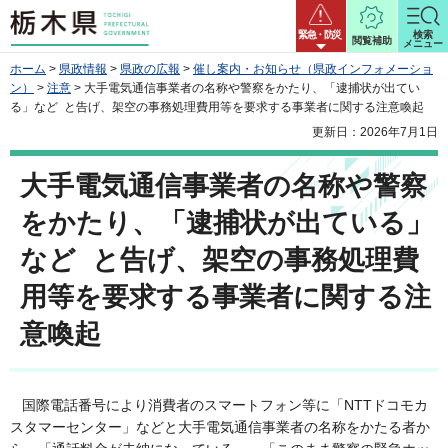
栃木県
緊急・防災
検索
閲覧補助
メニュー
ホーム
>
県政情報
>
県政の広報
>
催し案内・お知らせ（県政インフォメーショ
ン）
>
注意
> 大手電気通信事業者の名称や警察をかたり、「逮捕状が出てい
る」など と告げ、架空の事務処理費用等を要求する事業者に関する注意喚起
更新日：2026年7月1日
大手電気通信事業者の名称や警察
をかたり、「逮捕状が出ている」
など と告げ、架空の事務処理費
用等を要求する事業者に関する注
意喚起
国際電話番号により消費者のスマートフォン等に「NTTドコモカ
スタマーセンター」などと大手電気通信事業者の名称をかたる者か