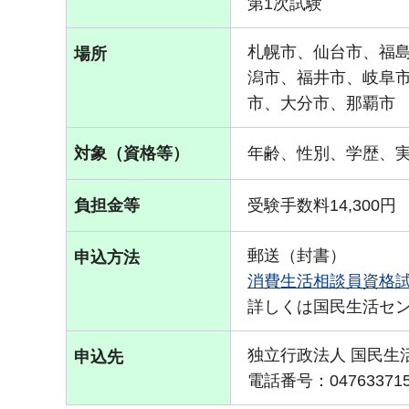
第1次試験
札幌市、仙台市、福
場所
潟市、福井市、岐阜
市、大分市、那覇市
対象（資格等）
年齢、性別、学歴、
負担金等
受験手数料14,300円
郵送（封書）
申込方法
消費生活相談員資格
詳しくは国民生活セン
独⽴⾏政法⼈ 国⺠⽣
申込先
電話番号：04763371