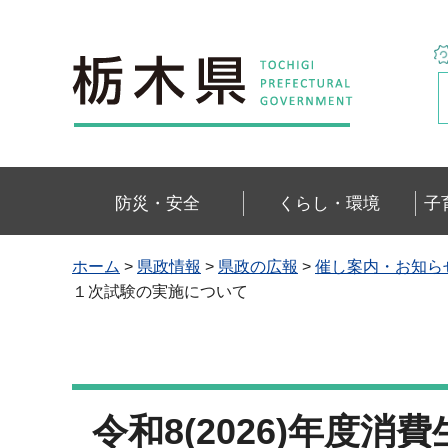
栃木県
防災・安全
くらし・環境
子
ホーム
>
県政情報
>
県政の広報
>
催し案内・お知ら
１次試験の実施について
令和8(2026)年度