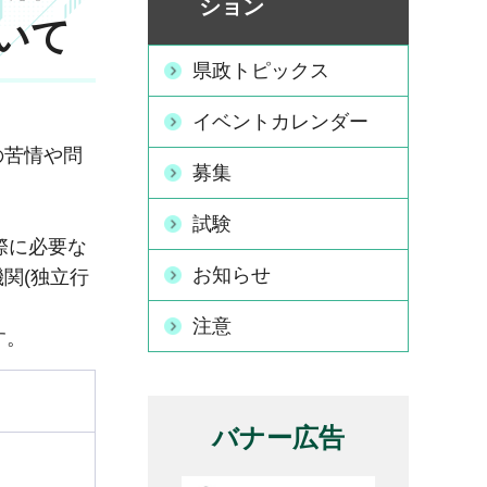
ション
いて
県政トピックス
イベントカレンダー
の苦情や問
募集
試験
際に必要な
お知らせ
関(独立行
注意
す。
バナー広告