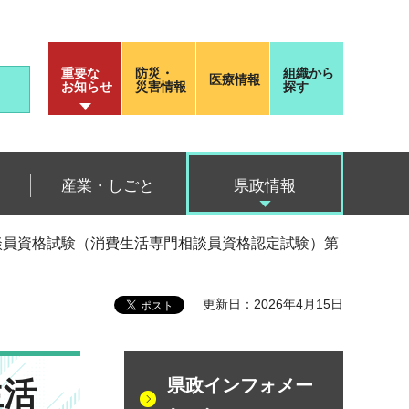
重要な
防災・
組織から
医療情報
お知らせ
災害情報
探す
産業・しごと
県政情報
活相談員資格試験（消費⽣活専門相談員資格認定試験）第
更新日：2026年4月15日
⽣活
県政インフォメー