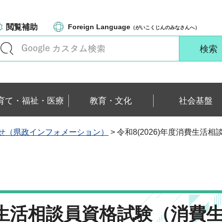
閲覧補助
Foreign Language
（がいこくじんのみなさんへ）
育て・福祉・医療
教育・文化
社会基盤
せ（県政インフォメーション）
> 令和8(2026)年度消費⽣
消費⽣活相談員資格試験（消費