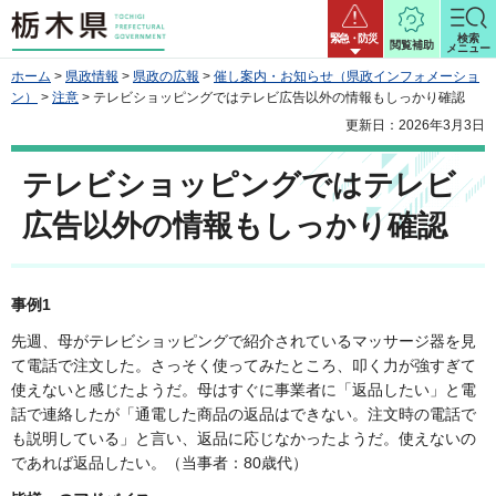
栃木県
緊急・防災
検索
閲覧補助
メニュー
ホーム
>
県政情報
>
県政の広報
>
催し案内・お知らせ（県政インフォメーショ
ン）
>
注意
> テレビショッピングではテレビ広告以外の情報もしっかり確認
更新日：2026年3月3日
テレビショッピングではテレビ
広告以外の情報もしっかり確認
事例1
先週、母がテレビショッピングで紹介されているマッサージ器を見
て電話で注文した。さっそく使ってみたところ、叩く力が強すぎて
使えないと感じたようだ。母はすぐに事業者に「返品したい」と電
話で連絡したが「通電した商品の返品はできない。注文時の電話で
も説明している」と言い、返品に応じなかったようだ。使えないの
であれば返品したい。（当事者：80歳代）