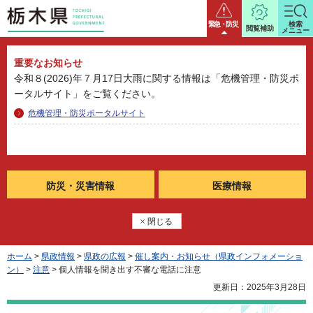
栃木県
緊急・防災
検索
閲覧補助
メニュー
重要なお知らせ
令和８(2026)年７月17日大雨に関する情報は「危機管理・防災ポ
ータルサイト」をご覧ください。
危機管理・防災ポータルサイト
防災・
災害情報
医療情報
閉じる
ホーム
>
県政情報
>
県政の広報
>
催し案内・お知らせ（県政インフォメーショ
ン）
>
注意
> 個人情報を聞き出す不審な電話に注意
更新日：2025年3月28日