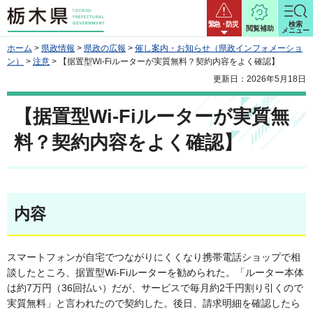
栃木県
緊急・防災
検索
閲覧補助
メニュー
ホーム
>
県政情報
>
県政の広報
>
催し案内・お知らせ（県政インフォメーショ
ン）
>
注意
> 【据置型Wi-Fiルーターが実質無料？契約内容をよく確認】
更新日：2026年5月18日
【据置型Wi-Fiルーターが実質無
料？契約内容をよく確認】
内容
スマートフォンが自宅でつながりにくくなり携帯電話ショップで相
談したところ、据置型Wi-Fiルーターを勧められた。「ルーター本体
は約7万円（36回払い）だが、サービスで毎月約2千円割り引くので
実質無料」と言われたので契約した。後日、請求明細を確認したら