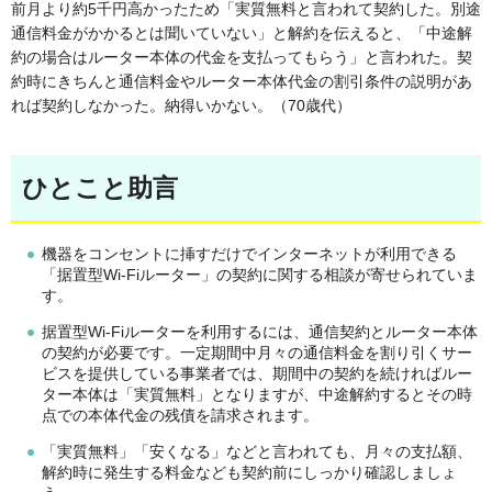
前月より約5千円高かったため「実質無料と言われて契約した。別途
通信料金がかかるとは聞いていない」と解約を伝えると、「中途解
約の場合はルーター本体の代金を支払ってもらう」と言われた。契
約時にきちんと通信料金やルーター本体代金の割引条件の説明があ
れば契約しなかった。納得いかない。（70歳代）
ひとこと助言
機器をコンセントに挿すだけでインターネットが利用できる
「据置型Wi-Fiルーター」の契約に関する相談が寄せられていま
す。
据置型Wi-Fiルーターを利用するには、通信契約とルーター本体
の契約が必要です。一定期間中月々の通信料金を割り引くサー
ビスを提供している事業者では、期間中の契約を続ければルー
ター本体は「実質無料」となりますが、中途解約するとその時
点での本体代金の残債を請求されます。
「実質無料」「安くなる」などと言われても、月々の支払額、
解約時に発生する料金なども契約前にしっかり確認しましょ