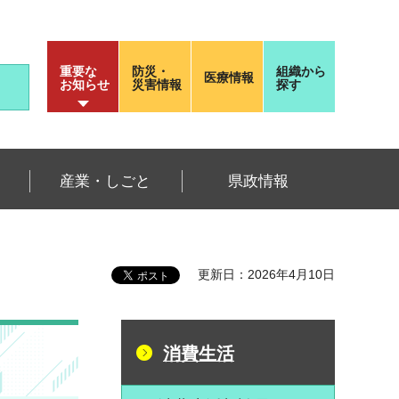
重要な
防災・
組織から
医療情報
お知らせ
災害情報
探す
産業・しごと
県政情報
更新日：2026年4月10日
消費生活