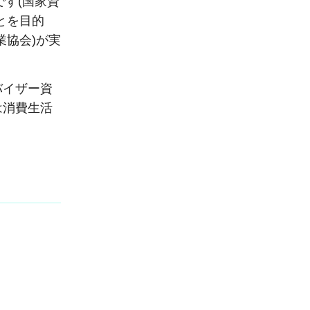
です(国家資
とを目的
業協会)が実
バイザー資
は消費生活