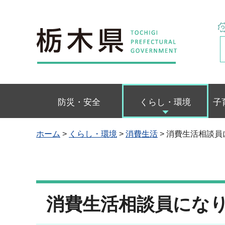
栃木県
防災・安全
くらし・環境
子
ホーム
>
くらし・環境
>
消費生活
> 消費生活相談
消費生活相談員にな