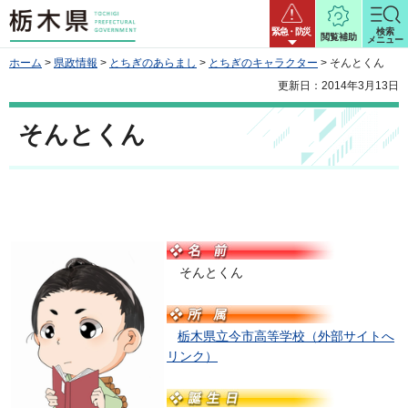
栃木県
緊急・防災
検索
閲覧補助
メニュー
ホーム
>
県政情報
>
とちぎのあらまし
>
とちぎのキャラクター
> そんとくん
更新日：2014年3月13日
そんとくん
そんとくん
栃木県立今市高等学校（外部サイトへ
リンク）