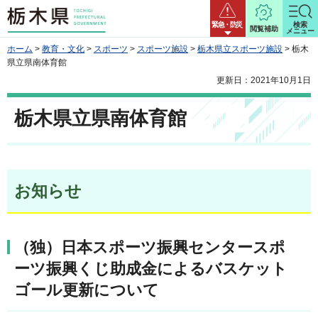
栃木県
緊急・防災
検索
閲覧補助
メニュー
ホーム
>
教育・文化
>
スポーツ
>
スポーツ施設
>
栃木県立スポーツ施設
> 栃木
県立県南体育館
更新日：2021年10月1日
栃木県立県南体育館
お知らせ
（独）日本スポーツ振興センタースポ
ーツ振興くじ助成金によるバスケット
ゴール更新について