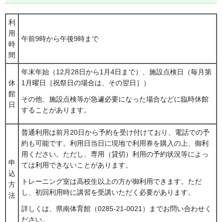
利
用
午前9時から午後9時まで
時
間
年末年始（12月28日から1月4日まで）、施設点検日（毎月第
休
1月曜日［祝祭日の場合は、その翌日］）
館
その他、施設点検等が急遽必要になった場合などに臨時休館
日
することがあります。
普通利用は前月20日から予約を受け付けており、電話での予
約も可能です。利用日当日に現地で利用券を購入の上、御利
用ください。ただし、専用（貸切）利用の予約状況等によっ
申
ては利用できないことがあります。
込
トレーニング室は高校生以上の方が御利用できます。ただ
方
し、初回利用時に講習を受講いただく必要があります。
法
詳しくは、県南体育館（0285-21-0021）までお問い合わせく
ださい。