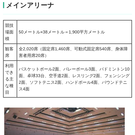
メインアリーナ
競技
場面
50メートル×38メートル＝1,900平方メートル
積
観客
全2,020席（固定席1,460席、可動式固定席540席、身体障
席
害者用席20席）
利用
バスケットボール2面、バレーボール3面、バドミントン10
でき
面、卓球33台、空手道2面、レスリング2面、フェンシング
る主
2面、ソフトテニス2面、ハンドボール4面、バウンドテニ
な種
ス4面
目