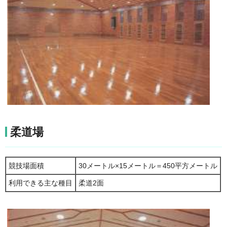
柔道場
競技場面積
30メートル×15メートル＝450平方メートル
利用できる主な種目
柔道2面