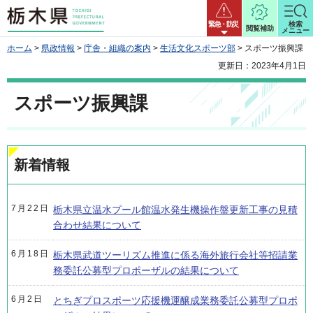
栃木県
緊急・防災
検索
閲覧補助
メニュー
ホーム
>
県政情報
>
庁舎・組織の案内
>
生活文化スポーツ部
> スポーツ振興課
更新日：2023年4月1日
スポーツ振興課
新着情報
7月22日
栃木県立温水プール館温水発生機操作盤更新工事の見積
合わせ結果について
6月18日
栃木県武道ツーリズム推進に係る海外旅行会社等招請業
務委託公募型プロポーザルの結果について
6月2日
とちぎプロスポーツ応援機運醸成業務委託公募型プロポ