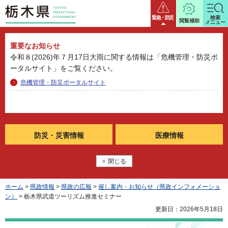
栃木県
緊急・防災
検索
閲覧補助
メニュー
重要なお知らせ
令和８(2026)年７月17日大雨に関する情報は「危機管理・防災ポ
ータルサイト」をご覧ください。
危機管理・防災ポータルサイト
防災・
災害情報
医療情報
閉じる
ホーム
>
県政情報
>
県政の広報
>
催し案内・お知らせ（県政インフォメーショ
ン）
> 栃木県武道ツーリズム推進セミナー
更新日：2026年5月18日