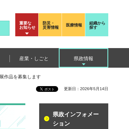
重要な
防災・
組織から
医療情報
お知らせ
災害情報
探す
産業・しごと
県政情報
術展作品を募集します
更新日：2026年5月14日
県政インフォメー
ション