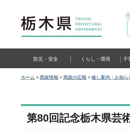
栃木県
防災・安全
くらし・環境
子
ホーム
>
県政情報
>
県政の広報
>
催し案内・お知ら
第80回記念栃木県芸