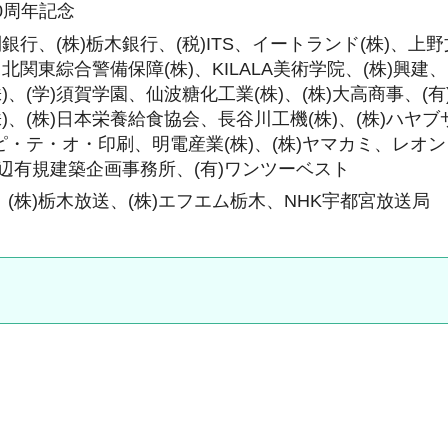
0周年記念
利銀行、(株)栃木銀行、(税)ITS、イートランド(株)、上野
北関東綜合警備保障(株)、KILALA美術学院、(株)興建、
、(学)須賀学園、仙波糖化工業(株)、(株)大高商事、(有
)、(株)日本栄養給食協会、長谷川工機(株)、(株)ハヤ
ピ・テ・オ・印刷、明電産業(株)、(株)ヤマカミ、レオ
)渡辺有規建築企画事務所、(有)ワンツーベスト
、(株)栃木放送、(株)エフエム栃木、NHK宇都宮放送局