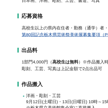
日本画、洋画、彫刻、工芸、書道、写真
応募資格
高校生以上の県内在住者・勤務（通学）者
第80回記念栃木県芸術祭美術展募集要項（PD
出品料
1部門4,000円（
高校生は無料
）※作品搬入
彫刻、工芸、写真は上記金額で2点出品可
作品搬入
洋画・彫刻・工芸
9月12日(土曜日)・13日(日曜日) 10時～15
※栃木県立美術館集会室に直接搬入