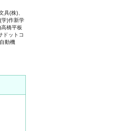
文具(株)、
(学)作新学
)高橋平板
ブサドットコ
ン自動機