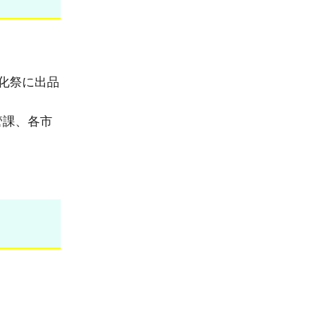
化祭に出品
管課、各市