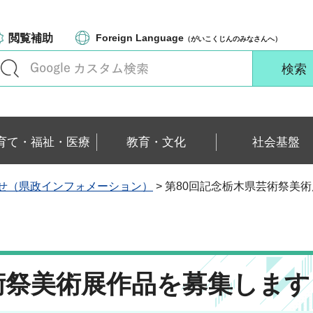
閲覧補助
Foreign Language
（がいこくじんのみなさんへ）
育て・福祉・医療
教育・文化
社会基盤
せ（県政インフォメーション）
> 第80回記念栃木県芸術祭美
術祭美術展作品を募集します