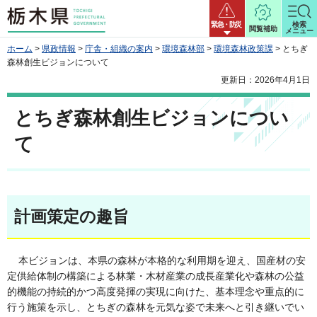
栃木県
緊急・防災
検索
閲覧補助
メニュー
ホーム
>
県政情報
>
庁舎・組織の案内
>
環境森林部
>
環境森林政策課
> とちぎ
森林創生ビジョンについて
更新日：2026年4月1日
とちぎ森林創生ビジョンについ
て
計画策定の趣旨
本ビジョンは、本県の森林が本格的な利用期を迎え、国産材の安
定供給体制の構築による林業・木材産業の成長産業化や森林の公益
的機能の持続的かつ高度発揮の実現に向けた、基本理念や重点的に
行う施策を示し、とちぎの森林を元気な姿で未来へと引き継いでい