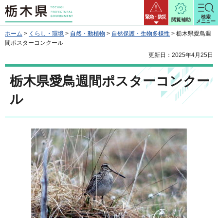
栃木県
緊急・防災
検索
閲覧補助
メニュー
ホーム
>
くらし・環境
>
自然・動植物
>
自然保護・生物多様性
> 栃木県愛鳥週
間ポスターコンクール
更新日：2025年4月25日
栃木県愛鳥週間ポスターコンクー
ル