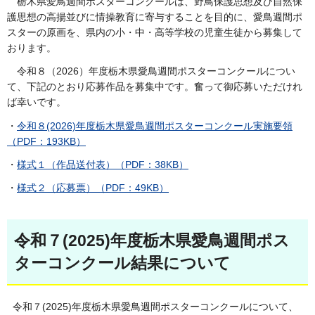
栃木県愛鳥週間ポスターコンクールは、野鳥保護思想及び自然保
護思想の高揚並びに情操教育に寄与することを目的に、愛鳥週間ポ
スターの原画を、県内の小・中・高等学校の児童生徒から募集して
おります。
令和８（2026）年度栃木県愛鳥週間ポスターコンクールについ
て、下記のとおり応募作品を募集中です。奮って御応募いただけれ
ば幸いです。
・
令和８(2026)年度栃木県愛鳥週間ポスターコンクール実施要領
（PDF：193KB）
・
様式１（作品送付表）（PDF：38KB）
・
様式２（応募票）（PDF：49KB）
令和７(2025)年度栃木県愛鳥週間ポス
ターコンクール結果について
令和７(2025)年度栃木県愛鳥週間ポスターコンクールについて、