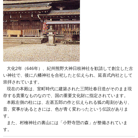
大化2年（646年）、紀州熊野大神日枝神社を歓請して創立した古
い神社で、後に八幡神社を合祀したと伝えられ、延喜式内社として
崇拝されています。
現在の本殿は、室町時代に建築された三間社春日造がそのまま現
存する貴重なものなので、国の重要文化財に指定されています。
本殿左側の柱には、左甚五郎の作と伝えられる狐の彫刻があり、
昔、変事があるときには、色が青く変わったという伝説がありま
す。
また、村檜神社の裏山には「小野寺憩の森」が整備されていま
す。