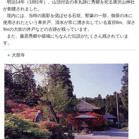
明治14年（1881年）、山頂付近の本丸跡に秀郷を祀る唐沢山神社
が創建されました。
境内には、当時の面影を偲ばせる石垣、塹壕の一部、御茶の水に
使用されたという車井戸、清水が常に湧き出している直径8m、深さ
9mの大炊の井戸などの古跡が残っています。
また、藤原秀郷や築城にちなんだ伝説がたくさん残されていま
す。
大慈寺