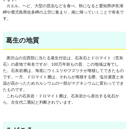
カエル、ヘビ、大型の昆虫などを食べ、秋になると愛知県伊良湖
岬や鹿児島県佐多岬の上空に集まり、南に帰っていくことで有名で
す。
葛生の地質
唐沢山の北西部に当たる葛生付近は、石灰石とドロマイト（苦灰
石）の産地で有名ですが、100万年前もの昔、この地域は海でし
た。石灰岩層は、海底にウミユリやフズリナが堆積してできたもの
です。一方、ドロマイト層は、それらが堆積する際、塩分濃度と水
温が高かったためカルシウムの一部がマグネシウムに変わってでき
たものです。
これらの石灰岩・ドロマイト層は、石灰岩から産出する化石か
ら、古生代二畳紀と判断されています。