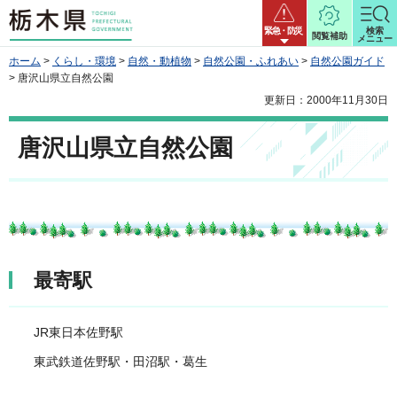
栃木県
緊急・防災
検索
閲覧補助
メニュー
ホーム
>
くらし・環境
>
自然・動植物
>
自然公園・ふれあい
>
自然公園ガイド
> 唐沢山県立自然公園
更新日：2000年11月30日
唐沢山県立自然公園
最寄駅
JR東日本佐野駅
東武鉄道佐野駅・田沼駅・葛生