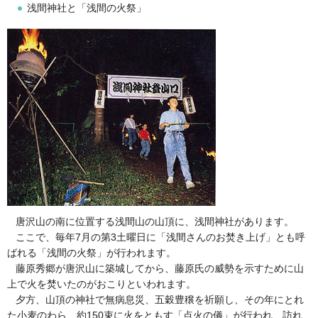
浅間神社と「浅間の火祭」
唐沢山の南に位置する浅間山の山頂に、浅間神社があります。
ここで、毎年7月の第3土曜日に「浅間さんのお焚き上げ」とも呼
ばれる「浅間の火祭」が行われます。
藤原秀郷が唐沢山に築城してから、藤原氏の威勢を示すために山
上で火を焚いたのがおこりといわれます。
夕方、山頂の神社で無病息災、五穀豊穣を祈願し、その年にとれ
た小麦のわら、約150束に火をともす「点火の儀」が行われ、訪れ