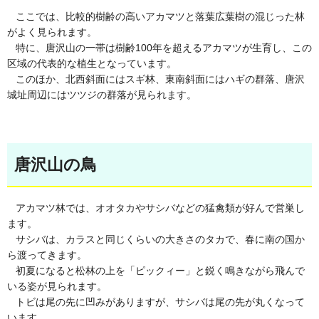
ここでは、比較的樹齢の高いアカマツと落葉広葉樹の混じった林
がよく見られます。
特に、唐沢山の一帯は樹齢100年を超えるアカマツが生育し、この
区域の代表的な植生となっています。
このほか、北西斜面にはスギ林、東南斜面にはハギの群落、唐沢
城址周辺にはツツジの群落が見られます。
唐沢山の鳥
アカマツ林では、オオタカやサシバなどの猛禽類が好んで営巣し
ます。
サシバは、カラスと同じくらいの大きさのタカで、春に南の国か
ら渡ってきます。
初夏になると松林の上を「ピックィー」と鋭く鳴きながら飛んで
いる姿が見られます。
トビは尾の先に凹みがありますが、サシバは尾の先が丸くなって
います。