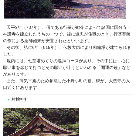
天平9年（737年）、僧である行基が勅令によって諸国に国分寺・
神護寺を建立したうちの一つで、後に道忠が住職のとき、行基菩薩
の作による薬師如来が安置されたといいます。
その後、弘仁6年（815年）、伝教大師により相輪塔が建てられま
した。
境内には、七堂塔めぐりの巡拝コースがあり、その中には、心に
願い事を念じて打つとその願いが叶うといわれる「開運の鐘」など
があります。
また、病気平癒のため参籠した小野小町の墓、碑が、大慈寺の入
口近くにあります。
村檜神社