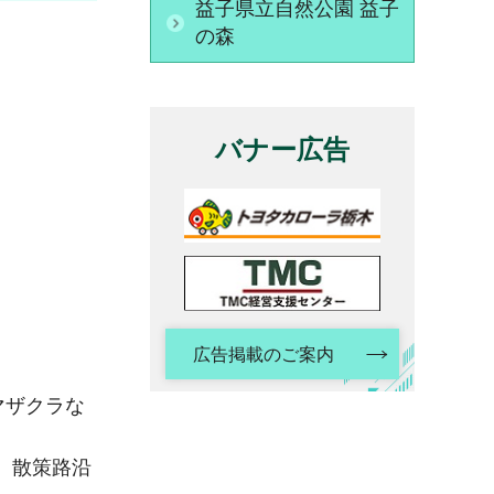
益子県立自然公園 益子
の森
バナー広告
広告掲載のご案内
マザクラな
、散策路沿