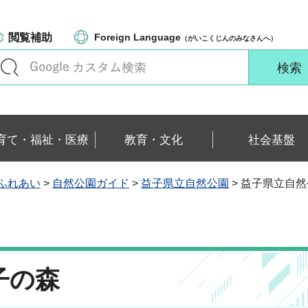
閲覧補助
Foreign Language
（がいこくじんのみなさんへ）
育て・福祉・医療
教育・文化
社会基盤
ふれあい
>
自然公園ガイド
>
益子県立自然公園
> 益子県立自然
子の森