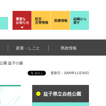
重要な
防災・
組織から
医療情報
お知らせ
災害情報
探す
産業・しごと
県政情報
公園 益子の森
更新日：2000年11月30日
益子県立自然公園