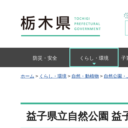
栃木県
防災・安全
くらし・環境
子
ホーム
>
くらし・環境
>
自然・動植物
>
自然公園・
益子県立自然公園 益