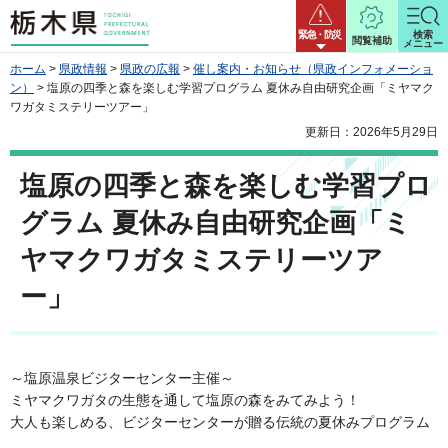
栃木県
緊急・防災
検索
閲覧補助
メニュー
ホーム
>
県政情報
>
県政の広報
>
催し案内・お知らせ（県政インフォメーショ
ン）
> 塩原の四季と森を楽しむ学習プログラム 夏休み自由研究企画「ミヤマク
ワガタミステリーツアー」
更新日：2026年5月29日
塩原の四季と森を楽しむ学習プロ
グラム 夏休み自由研究企画「ミ
ヤマクワガタミステリーツア
ー」
～塩原温泉ビジターセンター主催～
ミヤマクワガタの生態を通して塩原の森をみてみよう！
大人も楽しめる、ビジターセンターが贈る伝統の夏休みプログラム