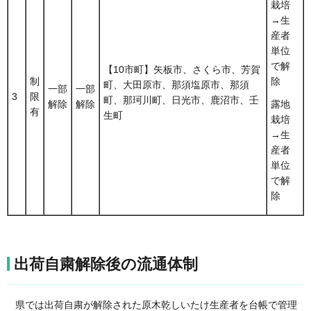
栽培
→生
産者
単位
で解
【10市町】矢板市、さくら市、芳賀
制
除
町、大田原市、那須塩原市、那須
一部
一部
3
限
町、那珂川町、日光市、鹿沼市、壬
解除
解除
露地
有
生町
栽培
→生
産者
単位
で解
除
出荷自粛解除後の流通体制
県では出荷自粛が解除された原木乾しいたけ生産者を台帳で管理