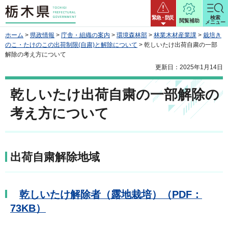
栃木県
緊急・防災
検索
閲覧補助
メニュー
ホーム
>
県政情報
>
庁舎・組織の案内
>
環境森林部
>
林業木材産業課
>
栽培き
のこ・たけのこの出荷制限(自粛)と解除について
> 乾しいたけ出荷自粛の一部
解除の考え方について
更新日：2025年1月14日
乾しいたけ出荷自粛の一部解除の
考え方について
出荷自粛解除地域
乾しいたけ解除者（露地栽培）（PDF：
73KB）