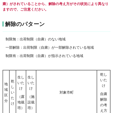
粛）がされていることから、解除の考え方がその状況により異なり
ますので、ご注意ください。
解除のパターン
制限無：出荷制限（自粛）のない地域
一部解除：出荷制限（自粛）が一部解除されている地域
制限有：出荷制限（自粛）が指示されている地域
乾し
生し
生し
いた
乾
いた
いた
地
け
し
け
け
域
い
対象市町
自粛
区
（露
（施
た
解除
分
地栽
設栽
け
の考
培）
培）
え方