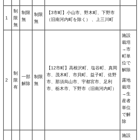
制
制限
【3市町】小山市、野木町、下野市
制限
1
限
無
（旧南河内町を除く） 、上三川町
無
無
施設
栽培
→市
町単
位で
【12市町】高根沢町、塩谷町、真岡
解除
制
市、茂木町、市貝町、益子町、佐野
一部
制限
2
限
露地
市、那須烏山市、宇都宮市、足利
解除
無
有
栽培
市、栃木市、下野市（旧南河内町）
→生
産者
単位
で解
除
施設