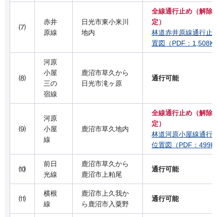
全線通行止め（解除
赤井
日光市東小来川
定）
⑺
原線
地内
林道赤井原線通行止
置図（PDF：1,508K
河原
小屋
鹿沼市草久から
⑻
通行可能
三の
日光市滝ヶ原
宿線
全線通行止め（解除
河原
定）
⑼
小屋
鹿沼市草久地内
林道河原小屋線通行
線
位置図（PDF：499K
前日
鹿沼市草久から
⑽
通行可能
光線
鹿沼市上粕尾
横根
鹿沼市上久我か
⑾
通行可能
線
ら鹿沼市入粟野