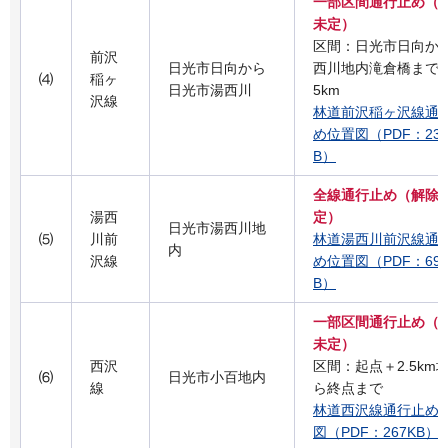
一部区間通行止め（
未定）
区間：日光市日向か
前沢
日光市日向から
西川地内滝倉橋までの
⑷
稲ヶ
日光市湯西川
5km
沢線
林道前沢稲ヶ沢線通
め位置図（PDF：239
B）
全線通行止め（解除
湯西
定）
日光市湯西川地
⑸
川前
林道湯西川前沢線通
内
沢線
め位置図（PDF：695
B）
一部区間通行止め（
未定）
西沢
区間：起点＋2.5km
⑹
日光市小百地内
線
ら終点まで
林道西沢線通行止め
図
（PDF：267KB）