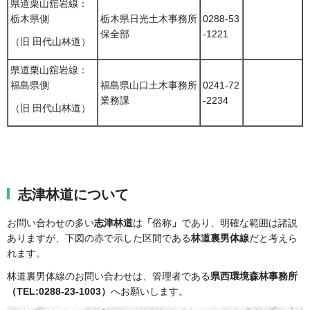
県道栗山舘岩線：
栃木県側
栃木県日光土木事務所
0288-53
保全部
-1221
（旧 田代山林道）
県道栗山舘岩線：
福島県側
福島県山口土木事務所
0241-72
業務課
-2234
（旧 田代山林道）
志津林道について
お問い合わせの多い
志津林道
は
「
俗称
」
であり、明確な範囲は諸説
ありますが、下図の赤で示した区間である
林道裏男体線
だと考えら
れます。
林道裏男体線のお問い合わせは、管理者である
県西環境森林事務所
（TEL:0288-23-1003）
へお願いします。