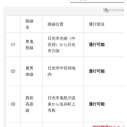
路線
路線位置
通行状況
名
日光市光徳（中
奥鬼
⑴
宮祠）から日光
通行可能
怒線
市川俣
裏男
日光市中宮祠地
⑵
通行可能
体線
内
西前
日光市鬼怒川温
⑶
高原
泉から塩谷町上
通行可能
線
寺島