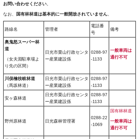
お問い合わせください
。
なお、
国有林林道は基本的に一般開放されていません
。
電話番
路線名
管理者
備考
号
奥鬼怒スーパー林
道
一般車両は
日光市栗山行政センタ
0288-97
通行不可
ー産業建設係
-1133
（女夫淵駐車場よ
り先の区間）
川俣檜枝岐林道
日光市栗山行政センタ
0288-97
（馬坂林道）
ー産業建設係
-1133
日光市栗山行政センタ
0288-97
安ヶ森林道
ー産業建設係
-1133
国有林林道
0288-22
野州原林道
日光森林管理署
一般車両は
-1069
通行不可