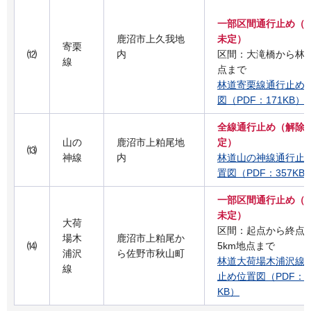
一部区間通行止め（
鹿沼市上久我地
未定）
寄栗
⑿
内
区間：大滝橋から林
線
点まで
林道寄栗線通行止め
図（PDF：171KB）
全線通行止め（解除
山の
鹿沼市上粕尾地
定）
⒀
神線
内
林道山の神線通行止
置図（PDF：357KB
一部区間通行止め（
未定）
大荷
区間：起点から終点手
場木
鹿沼市上粕尾か
⒁
5km地点まで
浦沢
ら佐野市秋山町
林道大荷場木浦沢線
線
止め位置図（PDF：1,
KB）