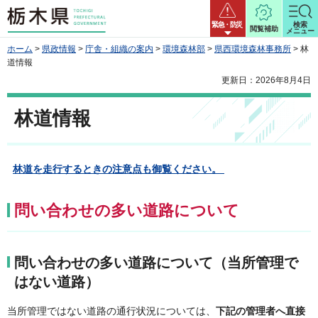
栃木県
緊急・防災
検索
閲覧補助
メニュー
ホーム
>
県政情報
>
庁舎・組織の案内
>
環境森林部
>
県西環境森林事務所
> 林
道情報
更新日：2026年8月4日
林道情報
林道を走行するときの注意点も御覧ください。
問い合わせの多い道路について
問い合わせの多い道路について（当所管理で
はない道路）
当所管理ではない道路の通行状況については、
下記の管理者へ直接