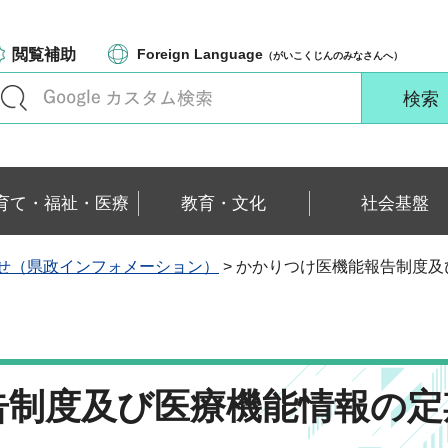
閲覧補助
Foreign Language
（がいこくじんのみなさんへ）
育て・福祉・医療
教育・文化
社会基盤
せ（県政インフォメーション）
> かかりつけ医機能報告制度
告制度及び医療機能情報の定