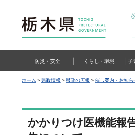
栃木県
防災・安全
くらし・環境
子
ホーム
>
県政情報
>
県政の広報
>
催し案内・お知ら
かかりつけ医機能報