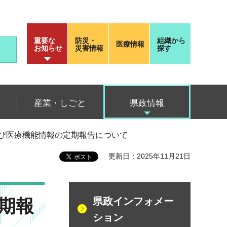
重要な
防災・
組織から
医療情報
お知らせ
災害情報
探す
産業・しごと
県政情報
及び医療機能情報の定期報告について
更新日：2025年11月21日
期報
県政インフォメー
ション