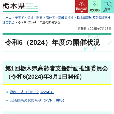
栃木県
緊急・防災
検索
閲覧補助
メニュー
ホーム
>
子育て・福祉・医療
>
高齢者
>
高齢者福祉
>
栃木県高齢者支援計画推
進委員会
> 令和6（2024）年度の開催状況
更新日：2025年7月17日
令和6（2024）年度の開催状況
第1回栃木県高齢者支援計画推進委員会
（令和6(2024)年8月1日開催）
資料一式（ZIP：2,322KB）
会議結果のお知らせ（PDF：8KB）