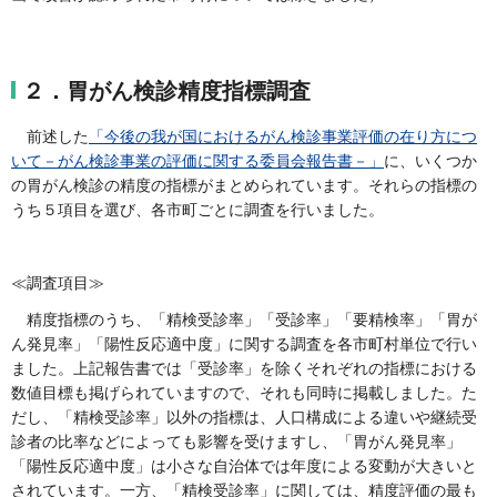
２．胃がん検診精度指標調査
前述した
「今後の我が国におけるがん検診事業評価の在り方につ
いて－がん検診事業の評価に関する委員会報告書－」
に、いくつか
の胃がん検診の精度の指標がまとめられています。それらの指標の
うち５項目を選び、各市町ごとに調査を行いました。
≪調査項目≫
精度指標のうち、「精検受診率」「受診率」「要精検率」「胃が
ん発見率」「陽性反応適中度」に関する調査を各市町村単位で行い
ました。上記報告書では「受診率」を除くそれぞれの指標における
数値目標も掲げられていますので、それも同時に掲載しました。た
だし、「精検受診率」以外の指標は、人口構成による違いや継続受
診者の比率などによっても影響を受けますし、「胃がん発見率」
「陽性反応適中度」は小さな自治体では年度による変動が大きいと
されています。一方、「精検受診率」に関しては、精度評価の最も