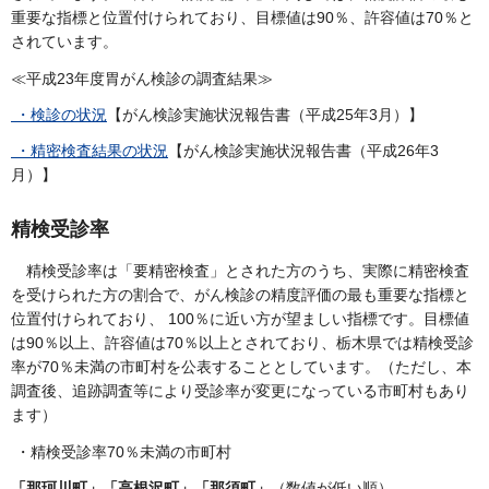
重要な指標と位置付けられており、目標値は90％、許容値は70％と
されています。
≪平成23年度胃がん検診の調査結果≫
・検診の状況
【がん検診実施状況報告書（平成25年3月）】
・精密検査結果の状況
【がん検診実施状況報告書（平成26年3
月）】
精検受診率
精検受診率は「要精密検査」とされた方のうち、実際に精密検査
を受けられた方の割合で、がん検診の精度評価の最も重要な指標と
位置付けられており、 100％に近い方が望ましい指標です。目標値
は90％以上、許容値は70％以上とされており、栃木県では精検受診
率が70％未満の市町村を公表することとしています。（ただし、本
調査後、追跡調査等により受診率が変更になっている市町村もあり
ます）
・精検受診率70％未満の市町村
「那珂川町」「高根沢町」「那須町」
（数値が低い順）