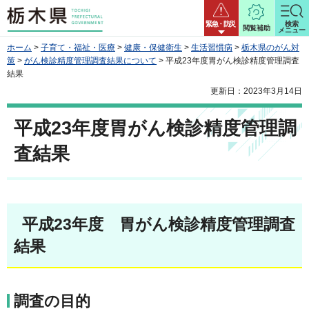
栃木県
緊急・防災
検索
閲覧補助
メニュー
ホーム
>
子育て・福祉・医療
>
健康・保健衛生
>
生活習慣病
>
栃木県のがん対
策
>
がん検診精度管理調査結果について
> 平成23年度胃がん検診精度管理調査
結果
更新日：2023年3月14日
平成23年度胃がん検診精度管理調
査結果
平成23年度 胃がん検診精度管理調査
結果
調査の目的