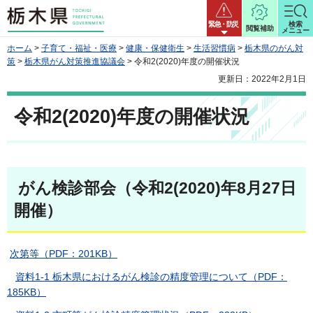
栃木県
緊急・防災
検索
閲覧補助
メニュー
ホーム
>
子育て・福祉・医療
>
健康・保健衛生
>
生活習慣病
>
栃木県のがん対
策
>
栃木県がん対策推進協議会
> 令和2(2020)年度の開催状況
更新日：2022年2月1日
令和2(2020)年度の開催状況
がん検診部会（令和2(2020)年8月27日
開催）
次第等（PDF：201KB）
資料1-1 栃木県におけるがん検診の精度管理について（PDF：
185KB）