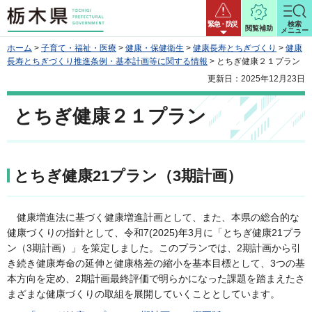
栃木県
緊急・防災
検索
閲覧補助
メニュー
ホーム
>
子育て・福祉・医療
>
健康・保健衛生
>
健康長寿とちぎづくり
>
健康
長寿とちぎづくり推進条例・基本計画等に関する情報
> とちぎ健康２１プラン
更新日：2025年12月23日
とちぎ健康２１プラン
とちぎ健康21プラン（3期計画）
健康増進法に基づく健康増進計画として、また、本県の総合的な
健康づくりの指針として、令和7(2025)年3月に「とちぎ健康21プラ
ン（3期計画）」を策定しました。このプランでは、2期計画から引
き続き健康寿命の延伸と健康格差の縮小を基本目標として、3つの基
本方向を定め、2期計画最終評価で明らかになった課題を踏まえたさ
まざまな健康づくりの取組を展開していくこととしています。