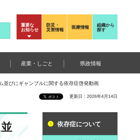
重要な
防災・
組織から
医療情報
お知らせ
災害情報
探す
産業・しごと
県政情報
ーム並びにギャンブルに関する依存症啓発動画
更新日：2026年4月14日
ム並
依存症について