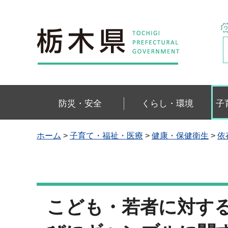
栃木県
防災・安全
くらし・環境
子
ホーム
>
子育て・福祉・医療
>
健康・保健衛生
>
依
こども・若者に対す