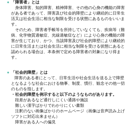
「障害者」とは
身体
障害、知的障害、精神障害、その他の心身の機能の障害
がある者であって、障害及び社会的障壁により継続的に日常生
活又は社会生活に相当な制限を受ける状態にあるものをいいま
す。
そ
のため、障害者手帳等を所持していなくても、疾病等（難
病、化学物質過敏症、光線過敏症など）により心身の機能の障
害が生じており、かつ、当該障害及び社会的障壁により継続的
に日常生活または社会生活に相当な制限を受ける状態にあると
認められる場合は、本条例で定める障害者の対象になり得ま
す。
「社会的障壁」とは
障害のある者にとって、日常生活や社会生活を送る上で障壁
となるような社会における物事、制度、慣行、観念その他一切
のものを指します。
・社会的障壁を例示すると以下のようなものがあります。
段差
があるなど通行しにくい通路や施設
難
しい漢字ばかりでわかりにくい書類
注
釈のない画像ばかりのホームページ（画像は音声読み上げ
ソフトに対応出来ません）
障
害がある人への偏見