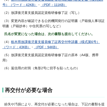
号）（ワード：42KB）
・
（PDF：111KB）
（2）放課後児童支援員認定資格研修修了証（写し）
（3）変更内容が確認できる公的機関発行の証明書（戸籍個人事項証
明書（戸籍抄本）や住民票の写しなど）
氏名が変更になった場合は、次の書類も提出してください。
（4）
栃木県放課後児童支援員修了証再交付申請書（様式第6号）
（ワード：43KB）
・
（PDF：94KB）
（5）放課後児童支援員認定資格研修修了証の原本（A4版、携帯
用）
（6）返信用の封筒（角形2号に切手を貼ったもの）
再交付が必要な場合
紛失や汚損により、再交付が必要になった場合は、下記の書類を提