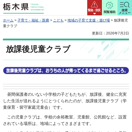
栃木県
緊急・防災
検索
閲覧補助
メニュー
ホーム
>
子育て・福祉・医療
>
こども
>
地域の子育て支援・遊び場
> 放課後児
童クラブ
更新日：2026年7月2日
放課後児童クラブ
昼
間保護者のいない小学校の子どもたちが、放課後、健全に充実
した生活が送れるようにとつくられたのが、放課後児童クラブ（学
童保育・留守家庭児童会）です。
こ
の児童クラブは、学校の余裕教室、児童館、公民館など、設置
されている場所は、地域によってさまざまです。