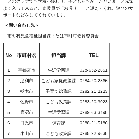
ど
のクラブでも学校が終わり、子どもたちが「ただいま」と元気
よく入って来ると、支援員が「お帰り！」と迎えてくれ、遊びのサ
ポートなどをしてくれています。
＜問い合わせ先＞
市
町村児童福祉担当課または市町村教育委員会
No
市町村名
担当課
TEL
1
宇都宮市
生涯学習課
028-632-2651
2
足利市
こども家庭政策課
0284-20-2366
3
栃木市
子育て総務課
0282-21-2223
4
佐野市
こども政策課
0283-20-3023
5
鹿沼市
生涯学習課
0289-63-3498
6
日光市
保育課
0288-21-5186
7
小山市
こども政策課
0285-22-9638