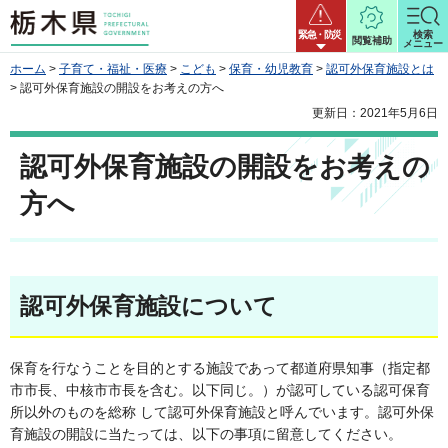
栃木県
緊急・防災
検索
閲覧補助
メニュー
ホーム
>
子育て・福祉・医療
>
こども
>
保育・幼児教育
>
認可外保育施設とは
> 認可外保育施設の開設をお考えの方へ
更新日：2021年5月6日
認可外保育施設の開設をお考えの
方へ
認可外保育施設について
保育を行なうことを目的とする施設であって都道府県知事（指定都
市市長、中核市市長を含む。以下同じ。）が認可している認可保育
所以外のものを総称 して認可外保育施設と呼んでいます。認可外保
育施設の開設に当たっては、以下の事項に留意してください。