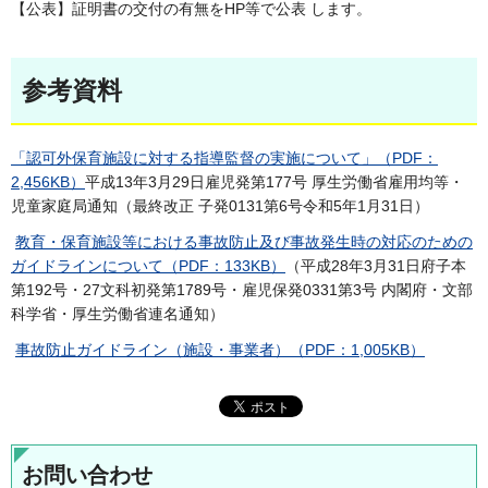
【公表】証明書の交付の有無をHP等で公表 します。
参考資料
「認可外保育施設に対する指導監督の実施について」（PDF：
2,456KB）
平成13年3月29日雇児発第177号 厚生労働省雇用均等・
児童家庭局通知（最終改正 子発0131第6号令和5年1月31日）
教育・保育施設等における事故防止及び事故発生時の対応のための
ガイドラインについて（PDF：133KB）
（平成28年3月31日府子本
第192号・27文科初発第1789号・雇児保発0331第3号 内閣府・文部
科学省・厚生労働省連名通知）
事故防止ガイドライン（施設・事業者）（PDF：1,005KB）
お問い合わせ