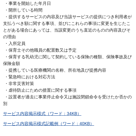
・事業を開始した年月日
・開所している時間
・提供するサービスの内容及び当該サービスの提供につき利用者が
支払うべき額に関する事項、並びにこれらの事項に変更を生じたこ
とがある場合にあっては、当該変更のうち直近のものの内容及びそ
の理由
・入所定員
・保育士その他職員の配置数又は予定
・保育する乳幼児に関して契約している保険の種類、保険事故及び
保険金額
・提携している医療機関の名称、所在地及び提携内容
・緊急時における対応方法
・非常災害対策
・虐待防止にための措置に関する事項
・設置者が過去に事業停止命令又は施設閉鎖命令を受けたか否かの
別
サービス内容掲示様式（ワード：34KB）
サービス内容掲示様式記載例（ワード：40KB）