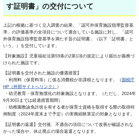
す証明書」の交付について
上記の根拠に基づく立入調査の結果、「認可外保育施設指導監督基
準」の評価基準の全項目について適合している施設に対し、「認可
外保育施設指導監督基準を満たす旨の証明書」（以下「証明書」と
いう。）を交付しています。
【対象施設】児童福祉法第59条の2第1項の規定により届出が義務づ
けられた施設です。
【証明書を交付された施設の優遇措置】
・利用料（保育料等）に係る消費税が非課税となります。（
国税庁
HP（外部サイトへリンク）
）
・幼児教育・保育無償化の対象施設となります。（ただし、2024年
9月30日までは経過措置期間）
・幼稚園教諭免許状を有する者が保育士資格を取得する際の取得特
例制度（2024年度末まで予定）の実務経験算定の対象となります。
【証明書の返還】交付後、不適合の項目について改善が確認されな
かった場合や、休止廃止の場合返還となります。