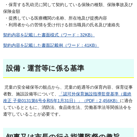
・保育する乳幼児に関して契約している保険の種類、保険事故及び
保険金額
・提携している医療機関の名称、所在地及び提携内容
・利用者からの苦情を受け付ける担当職員の氏名及び連絡先
契約内容を記載した書面様式（ワード：32KB）
契約内容を記載した書面記載例（ワード：41KB）
設備・運営等に係る基準
児童の安全確保等の観点から、児童の処遇等の保育内容、保育従事
者数、施設設備等について、
「認可外保育施設指導監督基準（最終
改正 子発0131第6号令和5年1月31日）」（PDF：2,456KB）
に適合
しているとともに、消防法、食品衛生法、労働基準法等関係法令を
遵守していることが必要です。
知事又は市長の行う指導監督の趣旨