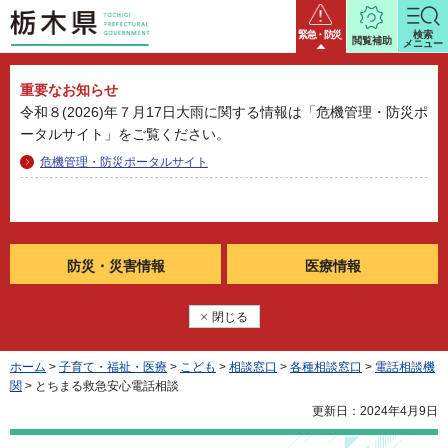
栃木県
緊急・防災
検索
閲覧補助
メニュー
重要なお知らせ
令和８(2026)年７月17日大雨に関する情報は「危機管理・防災ポ
ータルサイト」をご覧ください。
危機管理・防災ポータルサイト
防災・
災害情報
医療情報
閉じる
ホーム
>
子育て・福祉・医療
>
こども
>
相談窓口
>
各種相談窓口
>
電話相談機
関
> とちまる救急安心電話相談
更新日：2024年4月9日