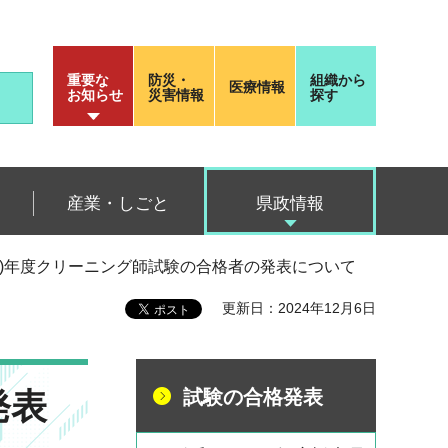
重要な
防災・
組織から
医療情報
お知らせ
災害情報
探す
産業・しごと
県政情報
024)年度クリーニング師試験の合格者の発表について
更新日：2024年12月6日
発表
試験の合格発表