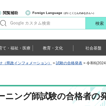
閲覧補助
Foreign Language
（がいこくじんのみなさんへ）
育て・福祉・医療
教育・文化
社会基盤
せ（県政インフォメーション）
>
試験の合格発表
> 令和6(2
クリーニング師試験の合格者の