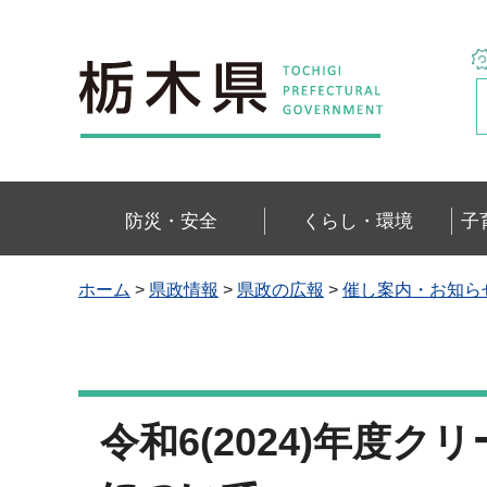
栃木県
防災・安全
くらし・環境
子
ホーム
>
県政情報
>
県政の広報
>
催し案内・お知ら
令和6(2024)年度