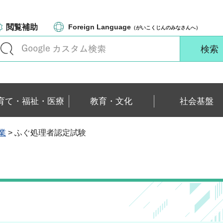
閲覧補助
Foreign Language
（がいこくじんのみなさんへ）
育て・福祉・医療
教育・文化
社会基盤
業
> ふぐ処理者認定試験