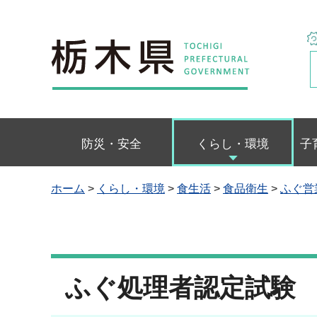
栃木県
防災・安全
くらし・環境
子
ホーム
>
くらし・環境
>
食生活
>
食品衛生
>
ふぐ営
ふぐ処理者認定試験