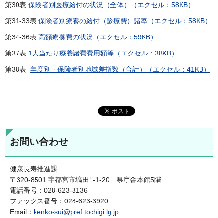
第30表
保険者別医療給付の状況（全体）（エクセル：58KB）
第31-33表
保険者別療養の給付（診療費）諸率（エクセル：58KB）
第34-36表
高額療養費の状況（エクセル：59KB）
第37表
1人当たり療養諸費費用額等（エクセル：38KB）
第38表
年度別・保険者別地域差指数（合計）（エクセル：41KB）
お問い合わせ
健康長寿推進課
〒320-8501 宇都宮市塙田1-1-20 県庁舎本館5階
電話番号：028-623-3136
ファックス番号：028-623-3920
Email：
kenko-sui@pref.tochigi.lg.jp