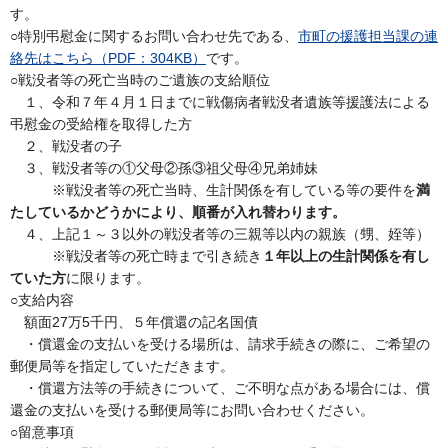
す。
○特別弔慰金に関するお問い合わせ先である、
市町の援護担当課の連
絡先はこちら（PDF：304KB）
です。
○戦没者等の死亡当時のご遺族の支給順位
１、令和７年４月１日までに戦傷病者戦没者遺族等援護法による
弔慰金の受給権を取得した方
２、戦没者の子
３、戦没者等の①父母②孫③祖父母④兄弟姉妹
※戦没者等の死亡当時、生計関係を有している等の要件を
満
たしているかどうかにより、順番が入れ替わります。
４、上記１～３以外の戦没者等の三親等以内の親族（甥、姪等）
※戦没者等の死亡時まで引き続き
１年以上の生計関係を有し
ていた方
に限ります。
○支給内容
額面27万5千円、５年償還の記名国債
・償還金の支払いを受ける場所は、請求手続きの際に、ご希望の
郵便局等を指定していただきます。
・償還方法等の手続きについて、ご不明な点がある場合には、償
還金の支払いを受ける郵便局等にお問い合わせください。
○留意事項