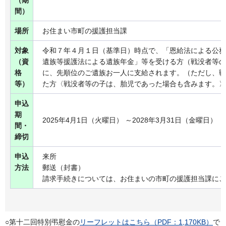
間）
場所
お住まい市町の援護担当課
対象
令和７年４月１日（基準日）時点で、「恩給法による公務
（資
遺族等援護法による遺族年金」等を受ける方（戦没者等の
格
に、先順位のご遺族お一人に支給されます。（ただし、戦
等）
た方〈戦没者等の子は、胎児であった場合も含みます。〉
申込
期
2025年4月1日（火曜日） ～2028年3月31日（金曜日）
間・
締切
申込
来所
方法
郵送（封書）
請求手続きについては、お住まいの市町の援護担当課にご
○第十二回特別弔慰金の
リーフレットはこちら（PDF：1,170KB）
で