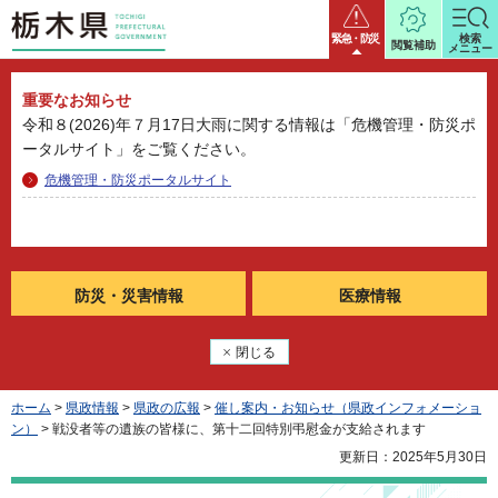
栃木県
緊急・防災
検索
閲覧補助
メニュー
重要なお知らせ
令和８(2026)年７月17日大雨に関する情報は「危機管理・防災ポ
ータルサイト」をご覧ください。
危機管理・防災ポータルサイト
防災・
災害情報
医療情報
閉じる
ホーム
>
県政情報
>
県政の広報
>
催し案内・お知らせ（県政インフォメーショ
ン）
> 戦没者等の遺族の皆様に、第十二回特別弔慰金が支給されます
更新日：2025年5月30日