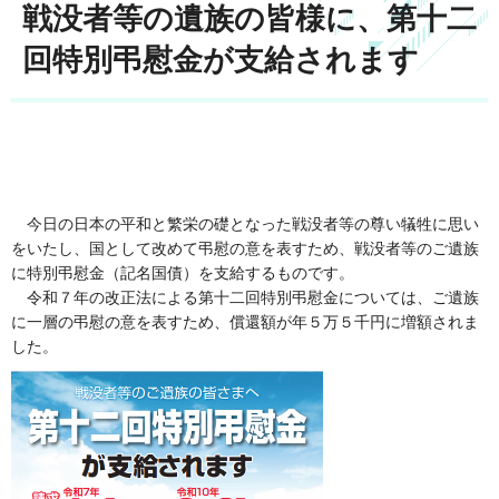
戦没者等の遺族の皆様に、第十二
回特別弔慰金が支給されます
今日の日本の平和と繁栄の礎となった戦没者等の尊い犠牲に思い
をいたし、国として改めて弔慰の意を表すため、戦没者等のご遺族
に特別弔慰金（記名国債）を支給するものです。
令和７年の改正法による第十二回特別弔慰金については、ご遺族
に一層の弔慰の意を表すため、償還額が年５万５千円に増額されま
した。