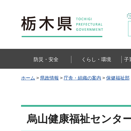
栃木県
防災・安全
くらし・環境
子
ホーム
>
県政情報
>
庁舎・組織の案内
>
保健福祉部
烏山健康福祉センタ