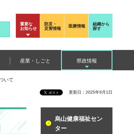
重要な
防災・
組織から
医療情報
お知らせ
災害情報
探す
産業・しごと
県政情報
ついて
更新日：2025年9月1日
烏山健康福祉セン
ター