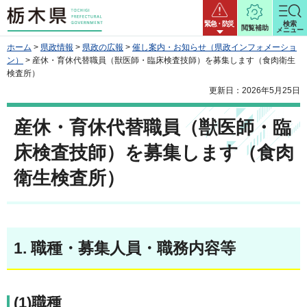
栃木県
緊急・防災
検索
閲覧補助
メニュー
ホーム
>
県政情報
>
県政の広報
>
催し案内・お知らせ（県政インフォメーショ
ン）
> 産休・育休代替職員（獣医師・臨床検査技師）を募集します（食肉衛生
検査所）
更新日：2026年5月25日
産休・育休代替職員（獣医師・臨
床検査技師）を募集します（食肉
衛生検査所）
1. 職種・募集人員・職務内容等
(1)職種