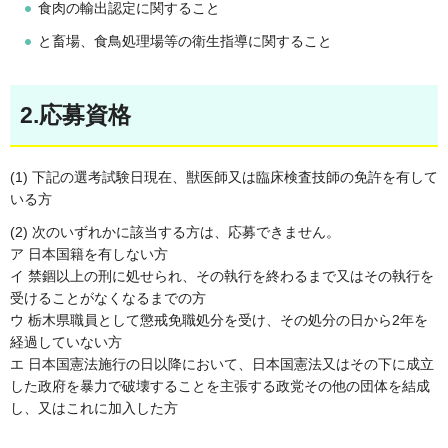
食肉の輸出認定に関すること
と畜場、食鳥処理場等の衛生指導に関すること
2.応募資格
(1) 下記の選考試験日現在、獣医師又は臨床検査技師の免許を有して
いる方
(2) 次のいずれかに該当する方は、応募できません。
ア 日本国籍を有しない方
イ 禁錮以上の刑に処せられ、その執行を終わるまで又はその執行を
受けることがなくなるまでの方
ウ 栃木県職員として懲戒免職処分を受け、その処分の日から2年を
経過していない方
エ 日本国憲法施行の日以降において、日本国憲法又はその下に成立
した政府を暴力で破壊することを主張する政党その他の団体を結成
し、又はこれに加入した方