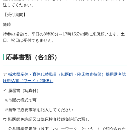
送してください。
【受付期間】
随時
持参の場合は、平日の8時30分～17時15分の間に来所願います。土
日、祝日は受付できません。
応募書類（各1部）
ア
栃木県産休・育休代替職員（獣医師・臨床検査技師）採用選考試
験申込書（ワード：23KB）
イ 履歴書（写真付）
※市販の様式で可
※自筆で必要事項を記入してください
ウ 獣医師免許証又は臨床検査技師免許証の写し
エ 公共職業安定所（以下「ハローワーク」という。）で紹介された