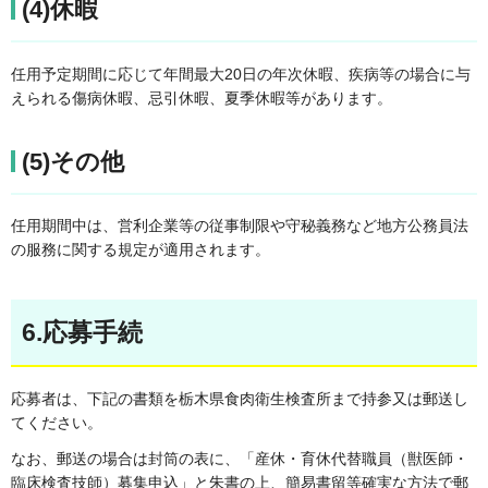
(4)休暇
任用予定期間に応じて年間最大20日の年次休暇、疾病等の場合に与
えられる傷病休暇、忌引休暇、夏季休暇等があります。
(5)その他
任用期間中は、営利企業等の従事制限や守秘義務など地方公務員法
の服務に関する規定が適用されます。
6.応募手続
応募者は、下記の書類を栃木県食肉衛生検査所まで持参又は郵送し
てください。
なお、郵送の場合は封筒の表に、「産休・育休代替職員（獣医師・
臨床検査技師）募集申込」と朱書の上、簡易書留等確実な方法で郵