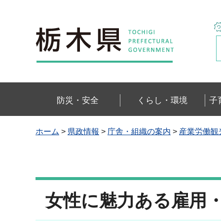
栃木県
防災・安全
くらし・環境
子
ホーム
>
県政情報
>
庁舎・組織の案内
>
産業労働観
女性に魅力ある雇用