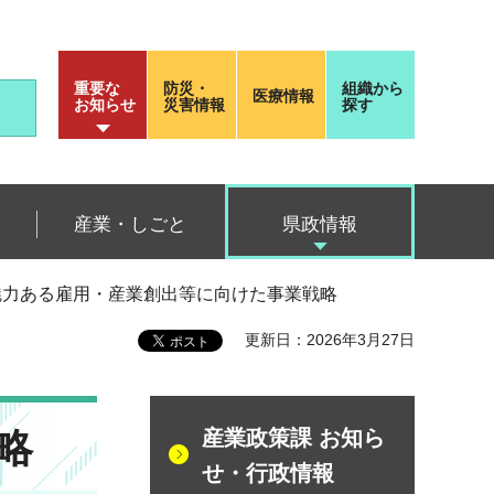
重要な
防災・
組織から
医療情報
お知らせ
災害情報
探す
産業・しごと
県政情報
魅力ある雇用・産業創出等に向けた事業戦略
更新日：2026年3月27日
略
産業政策課 お知ら
せ・行政情報