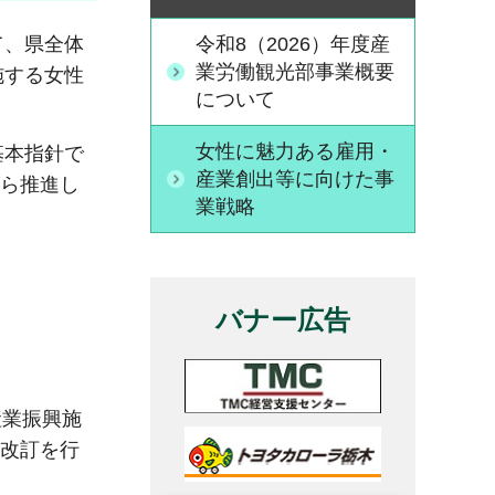
令和8（2026）年度産
て、県全体
業労働観光部事業概要
施する女性
について
女性に魅力ある雇用・
基本指針で
産業創出等に向けた事
がら推進し
業戦略
バナー広告
産業振興施
の改訂を行