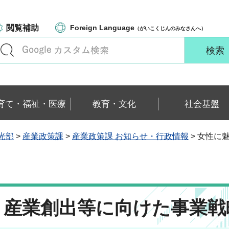
閲覧補助
Foreign Language
（がいこくじんのみなさんへ）
育て・福祉・医療
教育・文化
社会基盤
光部
>
産業政策課
>
産業政策課 お知らせ・行政情報
> 女性に
・産業創出等に向けた事業戦