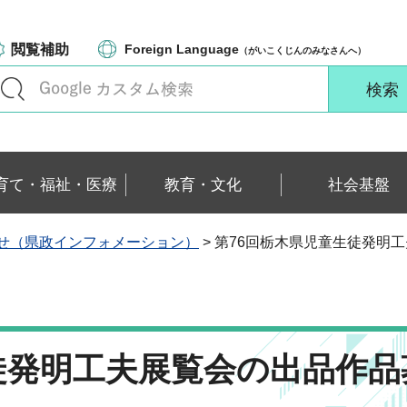
閲覧補助
Foreign Language
（がいこくじんのみなさんへ）
育て・福祉・医療
教育・文化
社会基盤
せ（県政インフォメーション）
> 第76回栃木県児童生徒発明
徒発明工夫展覧会の出品作品