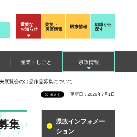
重要な
防災・
組織から
医療情報
お知らせ
災害情報
探す
産業・しごと
県政情報
工夫展覧会の出品作品募集について
更新日：2026年7月1日
募集
県政インフォメー
ション