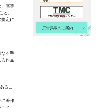
校、高等
こと。
本規定に
広告掲載のご案内
単なる手
れる作品
。
であるこ
でに著作
いこと。