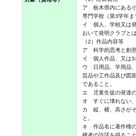
ア 栃木県内にある
専門学校（第3学年
イ 個人、学校又は
おいて発明クラブとは
（2）作品内容等
ア 科学的思考と創
イ 個人作品、又は3
ウ 日用品、学用品
芸品や工作品及び図
であること。
エ 児童生徒の発達
オ すぐに壊れない
カ 縦、横、高さがそ
と。
キ 作品名に著作権
権者の許諾を得るこ