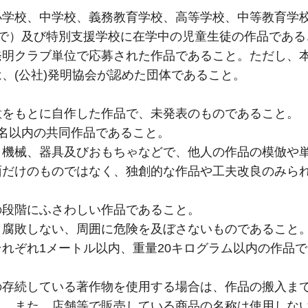
小学校、中学校、義務教育学校、高等学校、中等教育学
まで）及び特別支援学校に在学中の児童生徒の作品である
発明クラブ単位で応募された作品であること。ただし、
、(公社)発明協会が認めた団体であること。
意をもとに自作した作品で、未発表のものであること。
名以内の共同作品であること。
、機械、器具及びおもちゃなどで、他人の作品の模倣や
面だけのものではなく、独創的な作品や工夫改良のみら
の段階にふさわしい作品であること。
、腐敗しない、周囲に危険を及ぼさないものであること
れぞれ1メートル以内、重量20キログラム以内の作品
の存続している著作物を使用する場合は、作品の搬入ま
と。また、店舗等で販売している商品の名称は使用しな