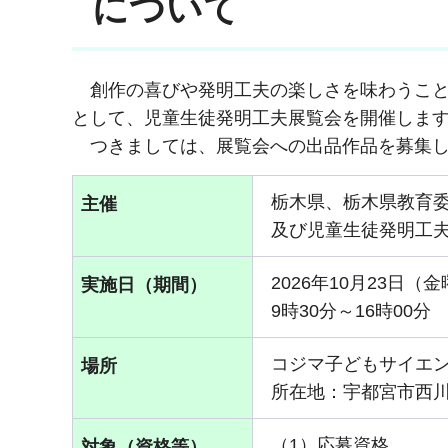
について
創作の喜びや発明工夫の楽しさを味わうこと
として、児童生徒発明工夫展覧会を開催しま
つきましては、展覧会への出品作品を募集し
栃木県、栃木県教育
主催
及び児童生徒発明工
2026年10月23日（
実施日（期間）
9時30分～16時00分
コジマ子どもサイエ
場所
所在地：宇都宮市西川田
（1）応募資格
対象（資格等）