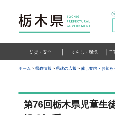
栃木県
防災・安全
くらし・環境
子
ホーム
>
県政情報
>
県政の広報
>
催し案内・お知ら
第76回栃木県児童生