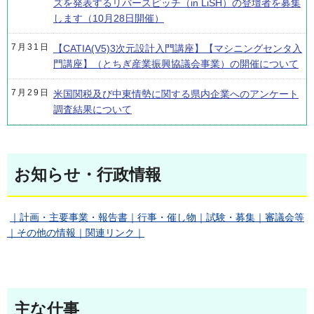
ズを発表するリバースピッチ（in LiSH）の登壇者を募集
します（10月28日開催）
7月31日
【CATIA(V5)3次元設計入門講座】【マシニングセンタ入
門講座】（とちぎ産業振興協議会事業）の開催について
7月29日
米国関税及び中東情勢に関する県内企業へのアンケート
調査結果について
お知らせ・行政情報
｜計画・主要事業・報告書｜行事・催し物｜試験・募集｜審議会等
｜その他の情報｜関連リンク｜
主な仕事