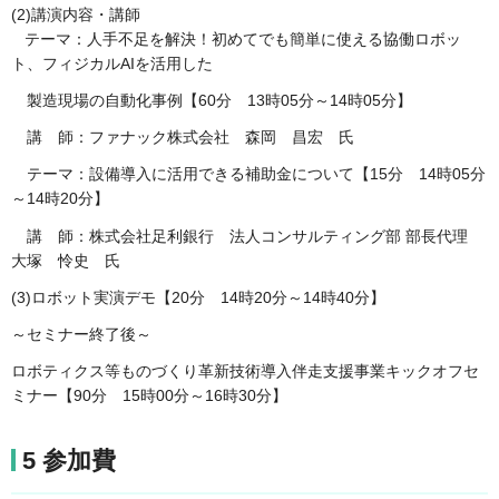
(2)講演内容・講師
テーマ：人手不足を解決！初めてでも簡単に使える協働ロボッ
ト、フィジカルAIを活用した
製造現場の自動化事例【60分 13時05分～14時05分】
講 師：ファナック株式会社 森岡 昌宏 氏
テーマ：設備導入に活用できる補助金について【15分 14時05分
～14時20分】
講 師：株式会社足利銀行 法人コンサルティング部 部長代理
大塚 怜史 氏
(3)ロボット実演デモ【20分 14時20分～14時40分】
～セミナー終了後～
ロボティクス等ものづくり革新技術導入伴走支援事業​キックオフセ
ミナー【90分 15時00分～16時30分】
5 参加費