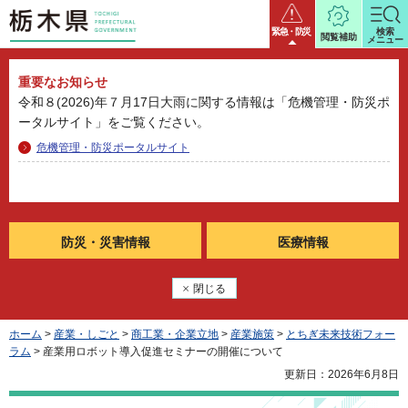
栃木県
緊急・防災
検索
閲覧補助
メニュー
重要なお知らせ
令和８(2026)年７月17日大雨に関する情報は「危機管理・防災ポ
ータルサイト」をご覧ください。
危機管理・防災ポータルサイト
防災・
災害情報
医療情報
閉じる
ホーム
>
産業・しごと
>
商工業・企業立地
>
産業施策
>
とちぎ未来技術フォー
ラム
> 産業用ロボット導入促進セミナーの開催について
更新日：2026年6月8日